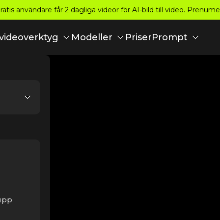
tis användare får 2 dagliga videor för AI-bild till video. Prenume
Priser
-videoverktyg
Modeller
Prompt
 upp