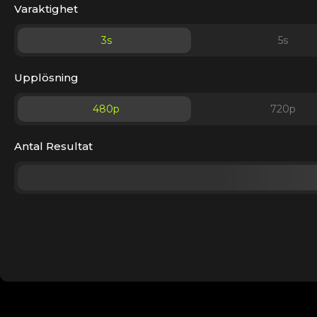
Varaktighet
3
s
5
s
Upplösning
480p
720p
Antal Resultat