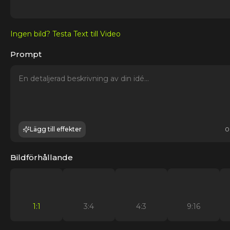
Ingen bild? Testa Text till Video
Prompt
Lägg till effekter
0
Bildförhållande
1:1
3:4
4:3
9:16