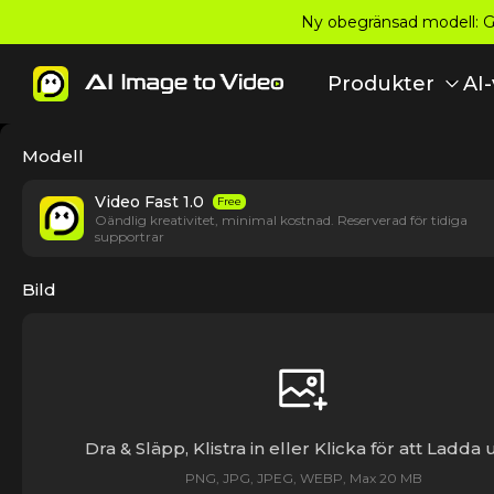
Ny obegränsad modell: Gra
Produkter
AI
Modell
Video Fast 1.0
Free
Oändlig kreativitet, minimal kostnad. Reserverad för tidiga
supportrar
Bild
Dra & Släpp, Klistra in eller Klicka för att Ladda
PNG, JPG, JPEG, WEBP, Max 20 MB