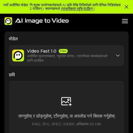
नयाँ असीमित मोडेल: नि:शुल्क प्रयोगकर्ताहरूले AI छवि देखि भिडियोको लागि दैनिक भिडियोहरू
2 पाउँछन्। सदस्यहरूले
प्राथमिकता पहुँच पाउँछन्।
मोडेल
Video Fast 1.0
Free
असीमित सृजनात्मकता, न्यूनतम लागत। प्रारम्भिक समर्थकहरूको
लागि आरक्षित
छवि
तान्नुहोस् र छोड्नुहोस्, टाँस्नुहोस्, वा अपलोड गर्न क्लिक गर्नुहोस्
PNG, JPG, JPEG, WEBP, अधिकतम 20 MB