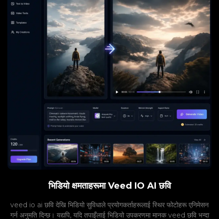
भिडियो क्षमताहरूमा Veed IO AI छवि
veed io ai छवि देखि भिडियो सुविधाले प्रयोगकर्ताहरूलाई स्थिर फोटोहरू एनिमेसन
गर्न अनुमति दिन्छ। यद्यपि, यदि तपाइँलाई भिडियो उपकरणमा मानक veed छवि भन्दा