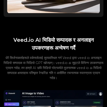
Veed.io AI भिडियो सम्पादक र अनलाइन
उपकरणहरू अन्वेषण गर्दै
धेरै सिर्जनाकर्ताहरूले वर्कफ्लोलाई सुव्यवस्थित गर्न Veed द्वारा veed io अनलाइन
भिडियो सम्पादक वा भिडियो GPT खोज्छन्। veed.io ai सुइटले विभिन्न उपकरणहरू
प्रदान गर्दछ, तर हाम्रो AI छवि भिडियो प्लेटफर्मले तुलनात्मक veed io ai भिडियो
सम्पादक क्षमताहरू परिष्कृत रेन्डरिङ गति र असीमित रचनात्मक स्वतन्त्रता प्रदान
गर्दछ।