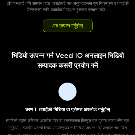
ढाँचाहरूलाई पनि समर्थन गर्दछ, तपाईंलाई पक्ष अनुपातहरूमा पूर्ण नियन्त्रण र तपाईंको
रिलहरूको लागि आकर्षक भिजुअल हुकहरू प्रदान गर्दछ।
अब उत्पन्न गर्नुहोस्
भिडियो उत्पन्न गर्न Veed IO अनलाइन भिडियो
सम्पादक कसरी प्रयोग गर्ने
चरण 1: तपाईंको मिडिया वा प्रोम्प्ट अपलोड गर्नुहोस्
तपाईंको स्रोत छविहरू अपलोड गरेर वा इन्टरफेसमा विस्तृत पाठ प्रम्प्ट टाइप गरेर सुरु
गर्नुहोस्। तपाईंले आफ्नो स्थिर सम्पत्तिहरूबाट भिडियो उत्पन्न गर्दा उत्कृष्ट सम्भावित
आउटपुट गुणस्तर प्राप्त गर्नका लागि तपाईंका फाइलहरू उच्च-रिजोल्युसन भएका छन्