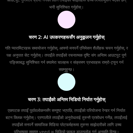
भनी सुनिश्चित गर्नुहोस्।
चरण 2: AI उपकरणहरूसँग अनुकूलन गर्नुहोस्
गति प्यारामिटरहरू समायोजन गर्नुहोस्, आफ्नो मनपर्ने एनिमेसन शैलीहरू चयन गर्नुहोस्, र
पक्ष अनुपात सेट गर्नुहोस्। तपाइँले तपाइँको रचनात्मक दृष्टि संग अन्तिम आउटपुट पूर्ण
पङ्क्तिबद्ध सुनिश्चित गर्न क्यामेरा चालहरू र संक्रमण प्रभावहरू राम्रो-ट्यून गर्न
सक्नुहुन्छ।
चरण 3: तपाईंको अन्तिम भिडियो निर्यात गर्नुहोस्
एकपटक तपाइँ पूर्वावलोकनसँग सन्तुष्ट भएपछि, तपाइँको परियोजना रेन्डर गर्न निर्यात
बटन क्लिक गर्नुहोस्। प्रणालीले तपाइँको अनुरोधलाई तुरुन्तै प्रशोधन गर्नेछ, तपाइँलाई
तपाइँको मनपर्ने सामाजिक मिडिया प्लेटफर्महरूमा तुरुन्त साझेदारीको लागि उच्च
परिभाषामा समाप्त veed ai भिडियो फाइल डाउनलोड गर्न अनुमति दिन्छ।