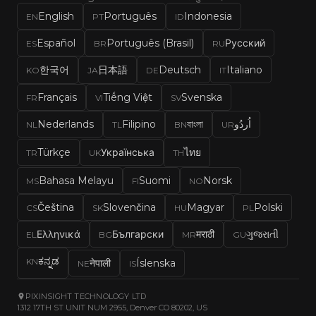
English
Português
Indonesia
EN
PT
ID
Español
Português (Brasil)
Русский
ES
BR
RU
한국어
日本語
Deutsch
Italiano
KO
JA
DE
IT
Français
Tiếng Việt
Svenska
FR
VI
SV
Nederlands
Filipino
বাংলা
اُردُو
NL
TL
BN
UR
Türkçe
Українська
ไทย
TR
UK
TH
Bahasa Melayu
Suomi
Norsk
MS
FI
NO
Čeština
Slovenčina
Magyar
Polski
CS
SK
HU
PL
Ελληνικά
Български
मराठी
ગુજરાતી
EL
BG
MR
GU
ಕನ್ನಡ
KN
नेपाली
Íslenska
NE
IS
PIXINSIGHT TECHNOLOGY LTD
1312 17TH ST UNIT NUM 2955, Denver CO 80202, US