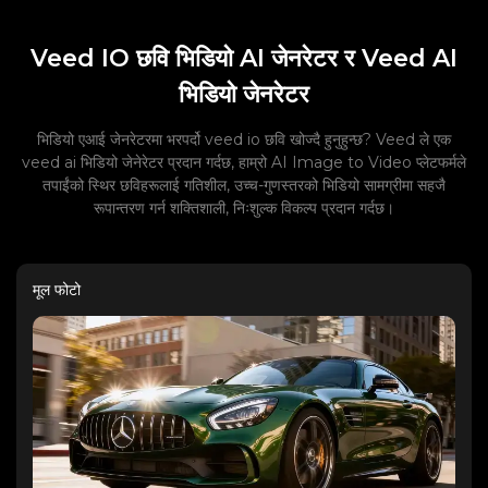
Veed IO छवि भिडियो AI जेनरेटर र Veed AI
भिडियो जेनरेटर
भिडियो एआई जेनरेटरमा भरपर्दो veed io छवि खोज्दै हुनुहुन्छ? Veed ले एक
veed ai भिडियो जेनेरेटर प्रदान गर्दछ, हाम्रो AI Image to Video प्लेटफर्मले
तपाईंको स्थिर छविहरूलाई गतिशील, उच्च-गुणस्तरको भिडियो सामग्रीमा सहजै
रूपान्तरण गर्न शक्तिशाली, निःशुल्क विकल्प प्रदान गर्दछ।
मूल फोटो