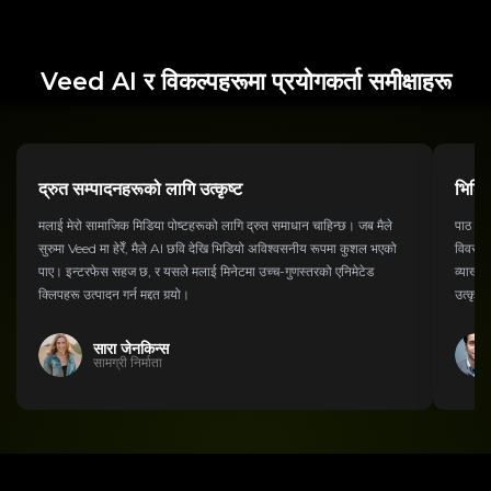
Veed AI र विकल्पहरूमा प्रयोगकर्ता समीक्षाहरू
द्रुत सम्पादनहरूको लागि उत्कृष्ट
भिडिय
मलाई मेरो सामाजिक मिडिया पोष्टहरूको लागि द्रुत समाधान चाहिन्छ। जब मैले
पाठ प्रम
सुरुमा Veed मा हेरेँ, मैले AI छवि देखि भिडियो अविश्वसनीय रूपमा कुशल भएको
विवरणहर
पाए। इन्टरफेस सहज छ, र यसले मलाई मिनेटमा उच्च-गुणस्तरको एनिमेटेड
व्याख्य
क्लिपहरू उत्पादन गर्न मद्दत गर्‍यो।
उत्कृष्
सारा जेनकिन्स
सामग्री निर्माता