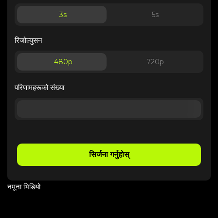
3
s
5
s
रिजोल्युसन
480p
720p
परिणामहरूको संख्या
सिर्जना गर्नुहोस्
नमूना भिडियो