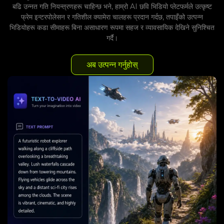
बढि उन्नत गति नियन्त्रणहरू चाहिन्छ भने, हाम्रो AI छवि भिडियो प्लेटफर्मले उत्कृष्ट
फ्रेम इन्टरपोलेसन र गतिशील क्यामेरा चालहरू प्रदान गर्दछ, तपाइँको उत्पन्न
भिडियोहरू कडा सीमाहरू बिना असाधारण रूपमा सहज र व्यावसायिक देखिने सुनिश्चित
गर्दै।
अब उत्पन्न गर्नुहोस्