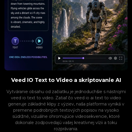
Veed IO Text to Video a skriptovanie AI
Vytváranie obsahu od začiatku je jednoduchšie s nástrojmi
veed io text to video. Zatiaľ čo veed io ai text to video
generuje základné klipy z výziev, naša platforma vyniká v
premene podrobných textových popisov na vysoko
súdržné, vizuálne ohromujúce videosekvencie, ktoré
dokonale zodpovedajú vašej kreatívnej vízii a toku
rozprávania.