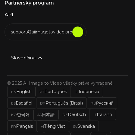
Partnerský program
API
support@aiimagetovideo.pro
Slovenčina
© 2025 AI Image to Video všetky práva vyhradené.
English
Português
Indonesia
EN
PT
ID
Español
Português (Brasil)
Русский
ES
BR
RU
한국어
日本語
Deutsch
Italiano
KO
JA
DE
IT
Français
Tiếng Việt
Svenska
FR
VI
SV