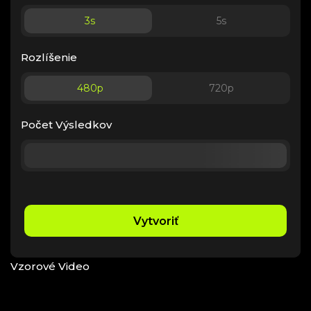
3
s
5
s
Rozlíšenie
480p
720p
Počet Výsledkov
Vytvoriť
Vzorové Video