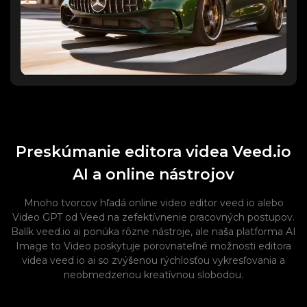
Preskúmanie editora videa Veed.io
AI a online nástrojov
Mnoho tvorcov hľadá online video editor veed io alebo
Video GPT od Veed na zefektívnenie pracovných postupov.
Balík veed.io ai ponúka rôzne nástroje, ale naša platforma AI
Image to Video poskytuje porovnateľné možnosti editora
videa veed io ai so zvýšenou rýchlosťou vykresľovania a
neobmedzenou kreatívnou slobodou.