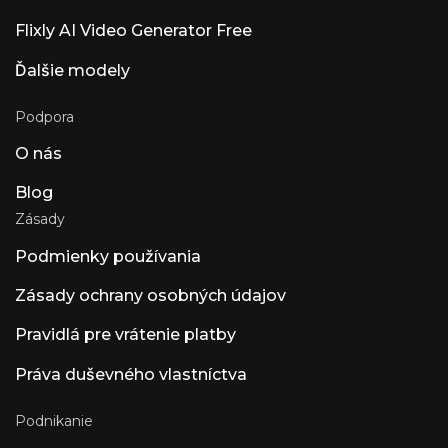
produkty umelej inteligencie patrí Luna Luna
AI Voice (Steer Health) – hlasová komunikácia
Flixly AI Video Generator Free
v zdravotníctve, ktorá automatizuje
najčastejšie otázky pacientov, plánovanie a
Ďalšie modely
integráciu EHR pre zdravotnícke zariadenia v
súlade s HIPAA. Luna AI Voice (Rasen AI) —
Podpora
Expresívny hlasový model Hlasový model
Frontier, ktorý spája reč, zvuk a hudbu.
O nás
Prístup k API na rasen.ai. Luna AI —
desktopová aplikácia s otvoreným zdrojovým
kódom od Claude
Blog
Zásady
Podmienky používania
Zásady ochrany osobných údajov
Pravidlá pre vrátenie platby
Práva duševného vlastníctva
Podnikanie