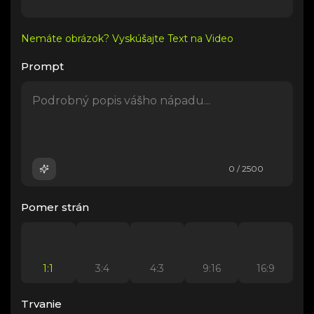
Nemáte obrázok? Vyskúšajte Text na Video
Prompt
0 / 2500
Pomer strán
1:1
3:4
4:3
9:16
16:9
Trvanie