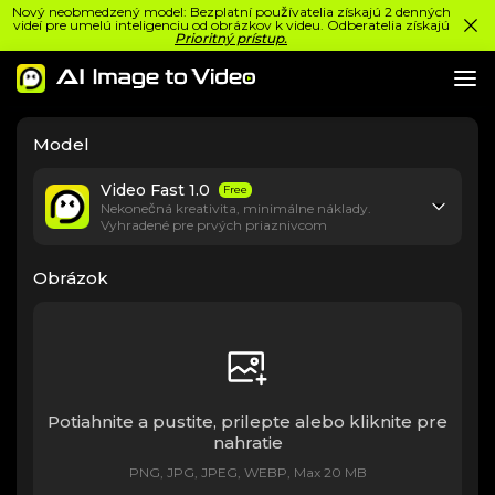
Nový neobmedzený model: Bezplatní používatelia získajú 2 denných
videí pre umelú inteligenciu od obrázkov k videu. Odberatelia získajú
Prioritný prístup.
Model
Video Fast 1.0
Free
Nekonečná kreativita, minimálne náklady.
Vyhradené pre prvých priaznivcom
Obrázok
Potiahnite a pustite, prilepte alebo kliknite pre
nahratie
PNG, JPG, JPEG, WEBP, Max 20 MB