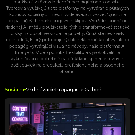
používajú v rôznych doménach digitálneho obsahu.
Tvorcovia využívajú tieto platformy na vytváranie pútavých
kotúčov sociálnych médií, vzdelávacích vysvetľujúcich a
propagačných marketingových klipov. Využitím animácie
riadenej AI môžu používatelia rýchlo transformovať statické
prvky na pôsobivé vizuálne príbehy. Či už ste nezávislý
obchodník, ktorý potrebuje rýchle reklamné kreatívy, alebo
pedagóg vytvárajúci vizuálne návody, naša platforma AI
Image to Video ponúka flexibilitu a vysokokvalitné
vykresľovanie potrebné na efektívne splnenie rôznych
požiadaviek na produkciu profesionálneho a osobného
obsahu.
Sociálne
Vzdelávanie
Propagácia
Osobné