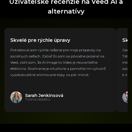
Užívateľské recenzie na Veed AI a
alternatívy
Skvelé pre rýchle úpravy
Skv
Potreboval som rýchle riešenie pre moje príspevky na
Gener
sociálnych sieťach. Zatiaľ čo som sa pôvodne pozeral na
Táto 
Veed, zistil som, že AI Image to Video je neuveriteľne
intel
efektívna. Rozhranie je intuitívne a pomohlo mi vytvoriť
súdrž
vysokokvalitné animované klipy za pár minút.
k iný
Sarah Jenkinsová
Tvorca obsahu