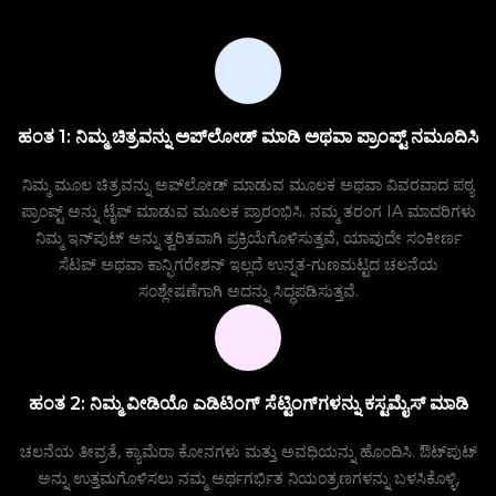
ಹಂತ 1: ನಿಮ್ಮ ಚಿತ್ರವನ್ನು ಅಪ್‌ಲೋಡ್ ಮಾಡಿ ಅಥವಾ ಪ್ರಾಂಪ್ಟ್ ನಮೂದಿಸಿ
ನಿಮ್ಮ ಮೂಲ ಚಿತ್ರವನ್ನು ಅಪ್‌ಲೋಡ್ ಮಾಡುವ ಮೂಲಕ ಅಥವಾ ವಿವರವಾದ ಪಠ್ಯ
ಪ್ರಾಂಪ್ಟ್ ಅನ್ನು ಟೈಪ್ ಮಾಡುವ ಮೂಲಕ ಪ್ರಾರಂಭಿಸಿ. ನಮ್ಮ ತರಂಗ IA ಮಾದರಿಗಳು
ನಿಮ್ಮ ಇನ್‌ಪುಟ್ ಅನ್ನು ತ್ವರಿತವಾಗಿ ಪ್ರಕ್ರಿಯೆಗೊಳಿಸುತ್ತವೆ, ಯಾವುದೇ ಸಂಕೀರ್ಣ
ಸೆಟಪ್ ಅಥವಾ ಕಾನ್ಫಿಗರೇಶನ್ ಇಲ್ಲದೆ ಉನ್ನತ-ಗುಣಮಟ್ಟದ ಚಲನೆಯ
ಸಂಶ್ಲೇಷಣೆಗಾಗಿ ಅದನ್ನು ಸಿದ್ಧಪಡಿಸುತ್ತವೆ.
ಹಂತ 2: ನಿಮ್ಮ ವೀಡಿಯೊ ಎಡಿಟಿಂಗ್ ಸೆಟ್ಟಿಂಗ್‌ಗಳನ್ನು ಕಸ್ಟಮೈಸ್ ಮಾಡಿ
ಚಲನೆಯ ತೀವ್ರತೆ, ಕ್ಯಾಮೆರಾ ಕೋನಗಳು ಮತ್ತು ಅವಧಿಯನ್ನು ಹೊಂದಿಸಿ. ಔಟ್‌ಪುಟ್
ಅನ್ನು ಉತ್ತಮಗೊಳಿಸಲು ನಮ್ಮ ಅರ್ಥಗರ್ಭಿತ ನಿಯಂತ್ರಣಗಳನ್ನು ಬಳಸಿಕೊಳ್ಳಿ,