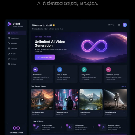
AI ಗೆ ವೇಗವಾದ ಚಿತ್ರವನ್ನು ಅನುಭವಿಸಿ.