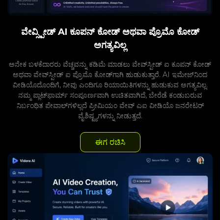
ವೇವ್ಸ್ಪೀಡ್ AI ಕೂಪನ್ ಕೋಡ್ ಅಥವಾ ಪ್ರೊಮೊ ಕೋಡ್
ಅಗತ್ಯವಿಲ್ಲ
ಅನೇಕ ಬಳಕೆದಾರರು ವೆಚ್ಚವನ್ನು ಕಡಿಮೆ ಮಾಡಲು ವೇವ್‌ಸ್ಪೀಡ್ ಐ ಕೂಪನ್ ಕೋಡ್
ಅಥವಾ ವೇವ್‌ಸ್ಪೀಡ್ ಐ ಪ್ರೊಮೊ ಕೋಡ್‌ಗಾಗಿ ಹುಡುಕುತ್ತಾರೆ. AI ಇಮೇಜ್‌ನಿಂದ
ವೀಡಿಯೊದೊಂದಿಗೆ, ನೀವು ಎಂದಿಗೂ ರಿಯಾಯಿತಿಗಳನ್ನು ಹುಡುಕುವ ಅಗತ್ಯವಿಲ್ಲ.
ನಮ್ಮ ಪ್ಲಾಟ್‌ಫಾರ್ಮ್ ಸಂಪೂರ್ಣವಾಗಿ ಉಚಿತವಾಗಿದೆ, ಬೇರೆಡೆ ಕಂಡುಬರುವ
ನಿರ್ಬಂಧಿತ ಪೇವಾಲ್‌ಗಳಿಲ್ಲದೆ ಪ್ರೀಮಿಯಂ ವೇವ್ ಎಐ ವೀಡಿಯೊ ಜನರೇಟರ್
ವೈಶಿಷ್ಟ್ಯಗಳನ್ನು ನೀಡುತ್ತದೆ.
ಈಗ ರಚಿಸಿ