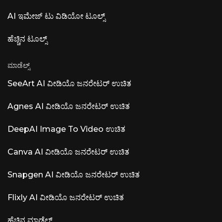
ಓಪನ್-ಸೋರ್ಸ್ ಡೆಸ್ಕ್‌ಟಾಪ್ ಅಪ್ಲಿಕೇಶನ್ ಓಪನ್-ಸೋರ್ಸ್
AI ಇಮೇಜ್ ಟು ವಿಡಿಯೋ ಟೂಲ್ಸ್
ಕ್ಲೌಡ್
ಹೆಚ್ಚಿನ ಟೂಲ್ಸ್
ಮಾಡೆಲ್ಸ್
SeeArt AI ವೀಡಿಯೊ ಜನರೇಟರ್ ಉಚಿತ
Agnes AI ವೀಡಿಯೊ ಜನರೇಟರ್ ಉಚಿತ
DeepAI Image To Video ಉಚಿತ
Canva AI ವೀಡಿಯೊ ಜನರೇಟರ್ ಉಚಿತ
Snapgen AI ವೀಡಿಯೊ ಜನರೇಟರ್ ಉಚಿತ
Flixly AI ವೀಡಿಯೊ ಜನರೇಟರ್ ಉಚಿತ
ಹೆಚ್ಚಿನ ಮಾಡೆಲ್ಸ್