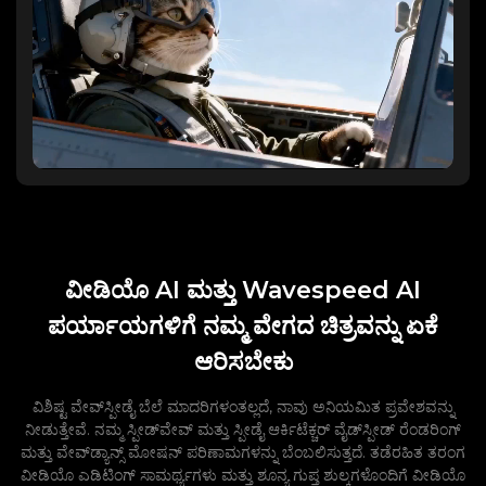
ವೀಡಿಯೊ AI ಮತ್ತು Wavespeed AI
ಪರ್ಯಾಯಗಳಿಗೆ ನಮ್ಮ ವೇಗದ ಚಿತ್ರವನ್ನು ಏಕೆ
ಆರಿಸಬೇಕು
ವಿಶಿಷ್ಟ ವೇವ್‌ಸ್ಪೀಡೈ ಬೆಲೆ ಮಾದರಿಗಳಂತಲ್ಲದೆ, ನಾವು ಅನಿಯಮಿತ ಪ್ರವೇಶವನ್ನು
ನೀಡುತ್ತೇವೆ. ನಮ್ಮ ಸ್ಪೀಡ್‌ವೇವ್ ಮತ್ತು ಸ್ಪೀಡೈ ಆರ್ಕಿಟೆಕ್ಚರ್ ವೈಡ್‌ಸ್ಪೀಡ್ ರೆಂಡರಿಂಗ್
ಮತ್ತು ವೇವ್‌ಡ್ಯಾನ್ಸ್ ಮೋಷನ್ ಪರಿಣಾಮಗಳನ್ನು ಬೆಂಬಲಿಸುತ್ತದೆ. ತಡೆರಹಿತ ತರಂಗ
ವೀಡಿಯೊ ಎಡಿಟಿಂಗ್ ಸಾಮರ್ಥ್ಯಗಳು ಮತ್ತು ಶೂನ್ಯ ಗುಪ್ತ ಶುಲ್ಕಗಳೊಂದಿಗೆ ವೀಡಿಯೊ