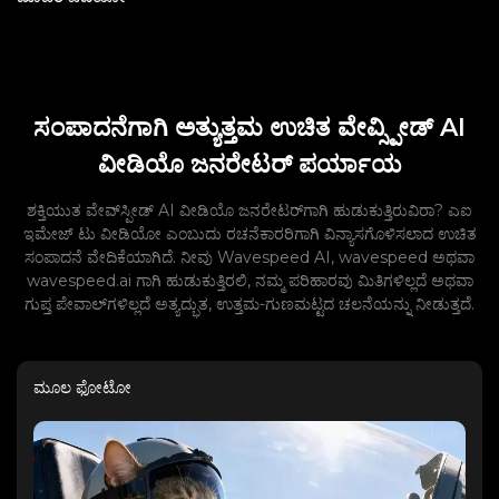
ಸಂಪಾದನೆಗಾಗಿ ಅತ್ಯುತ್ತಮ ಉಚಿತ ವೇವ್ಸ್ಪೀಡ್ AI
ವೀಡಿಯೊ ಜನರೇಟರ್ ಪರ್ಯಾಯ
ಶಕ್ತಿಯುತ ವೇವ್‌ಸ್ಪೀಡ್ AI ವೀಡಿಯೊ ಜನರೇಟರ್‌ಗಾಗಿ ಹುಡುಕುತ್ತಿರುವಿರಾ? ಎಐ
ಇಮೇಜ್ ಟು ವೀಡಿಯೋ ಎಂಬುದು ರಚನೆಕಾರರಿಗಾಗಿ ವಿನ್ಯಾಸಗೊಳಿಸಲಾದ ಉಚಿತ
ಸಂಪಾದನೆ ವೇದಿಕೆಯಾಗಿದೆ. ನೀವು Wavespeed AI, wavespeed ಅಥವಾ
wavespeed.ai ಗಾಗಿ ಹುಡುಕುತ್ತಿರಲಿ, ನಮ್ಮ ಪರಿಹಾರವು ಮಿತಿಗಳಿಲ್ಲದೆ ಅಥವಾ
ಗುಪ್ತ ಪೇವಾಲ್‌ಗಳಿಲ್ಲದೆ ಅತ್ಯದ್ಭುತ, ಉತ್ತಮ-ಗುಣಮಟ್ಟದ ಚಲನೆಯನ್ನು ನೀಡುತ್ತದೆ.
ಮೂಲ ಫೋಟೋ