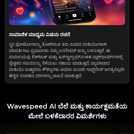
ಸಾಮಾಜಿಕ ಮಾಧ್ಯಮ ವಿಷಯ ರಚನೆ
ಸ್ಥಿರ ಫೋಟೋಗಳನ್ನು ತೊಡಗಿರುವ ಕಿರು-ರೂಪದ ವೀಡಿಯೊಗಳಾಗಿ
ಪರಿವರ್ತಿಸಲು ಪ್ರಭಾವಿಗಳು ನಮ್ಮ ಜನರೇಟರ್ ಅನ್ನು ಬಳಸುತ್ತಾರೆ. ಈ
ಪರ್ಯಾಯವು ಟಿಕ್‌ಟಾಕ್ ಮತ್ತು ಇನ್‌ಸ್ಟಾಗ್ರಾಮ್‌ನಂತಹ ಪ್ಲಾಟ್‌ಫಾರ್ಮ್‌ಗಳಲ್ಲಿ
ಪ್ರೇಕ್ಷಕರ ಗಮನವನ್ನು ಸೆಳೆಯಲು ಸಹಾಯ ಮಾಡುತ್ತದೆ, ವ್ಯಾಪಕವಾದ
ವೀಡಿಯೊ ಉತ್ಪಾದನಾ ಕೌಶಲ್ಯಗಳು ಅಥವಾ ದುಬಾರಿ ಸಾಫ್ಟ್‌ವೇರ್ ಅಗತ್ಯವಿಲ್ಲದೇ
ಹೆಚ್ಚಿನ ಸಂವಹನ ದರಗಳನ್ನು ಚಾಲನೆ ಮಾಡುತ್ತದೆ.
Wavespeed AI ಬೆಲೆ ಮತ್ತು ಕಾರ್ಯಕ್ಷಮತೆಯ
ಮೇಲೆ ಬಳಕೆದಾರರ ವಿಮರ್ಶೆಗಳು