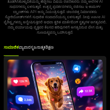
ತೊಡಗಿಸಿಕೊಳ್ಳುವಿಕೆಯನ್ನು ಹೆಚ್ಚಿಸಲು ವಿಷಯ ರಚನೆಕಾರರು ನಮ್ಮ ಅಲೆಗಳ AI
ಸಾಧನಗಳನ್ನು ಬಳಸುತ್ತಾರೆ. ಉತ್ಪನ್ನ ಪ್ರದರ್ಶನಗಳನ್ನು ರಚಿಸಲು ಇ-ಕಾಮರ್ಸ್
ಬ್ರ್ಯಾಂಡ್‌ಗಳು API ಅನ್ನು ನಿಯಂತ್ರಿಸುತ್ತವೆ. ಚಲನಚಿತ್ರ ನಿರ್ಮಾಪಕರು
ಸ್ಟೋರಿಬೋರ್ಡ್‌ಗಳಿಗೆ ಸುಧಾರಿತ ಸಂಪಾದನೆಯನ್ನು ಬಳಸುತ್ತಾರೆ. ನೀವು wavie AI
ವೈಶಿಷ್ಟ್ಯಗಳನ್ನು ಅನ್ವೇಷಿಸುತ್ತಿರಲಿ ಅಥವಾ ತ್ವರಿತ ಮಾರ್ಕೆಟಿಂಗ್ ಸ್ವತ್ತುಗಳ ಅಗತ್ಯವಿರಲಿ,
ನಮ್ಮ ಪರ್ಯಾಯವು ವೃತ್ತಿಪರ ಕೆಲಸದ ಹರಿವುಗಳಿಗೆ ಅಗತ್ಯವಿರುವ ವೇಗ ಮತ್ತು
ಗುಣಮಟ್ಟವನ್ನು ಒದಗಿಸುತ್ತದೆ.
ಸಾಮಾಜಿಕ
ವ್ಯಾಪಾರ
ಸೃಜನಾತ್ಮಕ
ಶಿಕ್ಷಣ