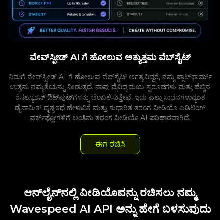
ವೇವ್‌ಸ್ಪೀಡ್ AI ಗೆ ಹೋಲುವ ಅತ್ಯುತ್ತಮ ವೆಬ್‌ಸೈಟ್
ನಿಮಗೆ ವೇವ್‌ಸ್ಪೀಡ್ AI ಗೆ ಹೋಲುವ ವೆಬ್‌ಸೈಟ್ ಅಗತ್ಯವಿದ್ದರೆ, ನಮ್ಮ ಪ್ಲಾಟ್‌ಫಾರ್ಮ್
ಉತ್ತಮ ನಮ್ಯತೆಯನ್ನು ನೀಡುತ್ತದೆ. ನಾವು ವೈವಿಧ್ಯಮಯ ಸ್ವರೂಪಗಳು ಮತ್ತು ಹೆಚ್ಚಿನ
ರೆಸಲ್ಯೂಶನ್ ಔಟ್‌ಪುಟ್‌ಗಳನ್ನು ಬೆಂಬಲಿಸುತ್ತೇವೆ, ಇದು ಎಲ್ಲಾ ಸಾಧನಗಳಾದ್ಯಂತ
ಡೈನಾಮಿಕ್ ದೃಶ್ಯ ಕಥೆ ಹೇಳುವಿಕೆ ಮತ್ತು ಸುಧಾರಿತ ತರಂಗ ವೀಡಿಯೊ ಎಡಿಟಿಂಗ್
ವರ್ಕ್‌ಫ್ಲೋಗಳಿಗೆ ಅಂತಿಮ ತರಂಗ ವೀಡಿಯೊ AI ಪರಿಹಾರವಾಗಿದೆ.
ಈಗ ರಚಿಸಿ
ಆನ್‌ಲೈನ್‌ನಲ್ಲಿ ವೀಡಿಯೊವನ್ನು ರಚಿಸಲು ನಮ್ಮ
Wavespeed AI API ಅನ್ನು ಹೇಗೆ ಬಳಸುವುದು