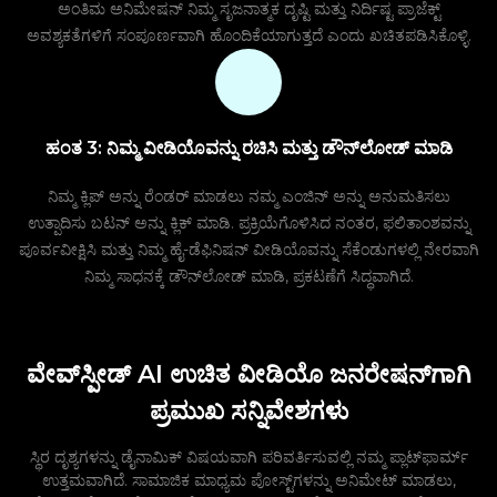
ಅಂತಿಮ ಅನಿಮೇಷನ್ ನಿಮ್ಮ ಸೃಜನಾತ್ಮಕ ದೃಷ್ಟಿ ಮತ್ತು ನಿರ್ದಿಷ್ಟ ಪ್ರಾಜೆಕ್ಟ್
ಅವಶ್ಯಕತೆಗಳಿಗೆ ಸಂಪೂರ್ಣವಾಗಿ ಹೊಂದಿಕೆಯಾಗುತ್ತದೆ ಎಂದು ಖಚಿತಪಡಿಸಿಕೊಳ್ಳಿ.
ಹಂತ 3: ನಿಮ್ಮ ವೀಡಿಯೊವನ್ನು ರಚಿಸಿ ಮತ್ತು ಡೌನ್‌ಲೋಡ್ ಮಾಡಿ
ನಿಮ್ಮ ಕ್ಲಿಪ್ ಅನ್ನು ರೆಂಡರ್ ಮಾಡಲು ನಮ್ಮ ಎಂಜಿನ್ ಅನ್ನು ಅನುಮತಿಸಲು
ಉತ್ಪಾದಿಸು ಬಟನ್ ಅನ್ನು ಕ್ಲಿಕ್ ಮಾಡಿ. ಪ್ರಕ್ರಿಯೆಗೊಳಿಸಿದ ನಂತರ, ಫಲಿತಾಂಶವನ್ನು
ಪೂರ್ವವೀಕ್ಷಿಸಿ ಮತ್ತು ನಿಮ್ಮ ಹೈ-ಡೆಫಿನಿಷನ್ ವೀಡಿಯೊವನ್ನು ಸೆಕೆಂಡುಗಳಲ್ಲಿ ನೇರವಾಗಿ
ನಿಮ್ಮ ಸಾಧನಕ್ಕೆ ಡೌನ್‌ಲೋಡ್ ಮಾಡಿ, ಪ್ರಕಟಣೆಗೆ ಸಿದ್ಧವಾಗಿದೆ.
ವೇವ್‌ಸ್ಪೀಡ್ AI ಉಚಿತ ವೀಡಿಯೊ ಜನರೇಷನ್‌ಗಾಗಿ
ಪ್ರಮುಖ ಸನ್ನಿವೇಶಗಳು
ಸ್ಥಿರ ದೃಶ್ಯಗಳನ್ನು ಡೈನಾಮಿಕ್ ವಿಷಯವಾಗಿ ಪರಿವರ್ತಿಸುವಲ್ಲಿ ನಮ್ಮ ಪ್ಲಾಟ್‌ಫಾರ್ಮ್
ಉತ್ತಮವಾಗಿದೆ. ಸಾಮಾಜಿಕ ಮಾಧ್ಯಮ ಪೋಸ್ಟ್‌ಗಳನ್ನು ಅನಿಮೇಟ್ ಮಾಡಲು,