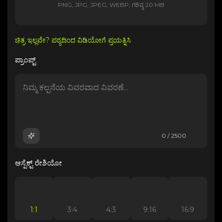
PNG, JPG, JPEG, WEBP, ಗರಿಷ್ಠ 20 MB
ಚಿತ್ರ ಇಲ್ಲವೇ? ಪಠ್ಯದಿಂದ ವಿಡಿಯೋಗೆ ಪ್ರಯತ್ನಿಸಿ
ಪ್ರಾಂಪ್ಟ್
0 / 2500
ಆಸ್ಪೆಕ್ಟ್ ರೇಶಿಯೋ
1:1
3:4
4:3
9:16
16:9