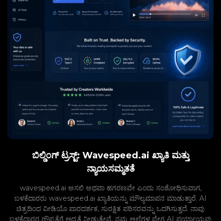
ಬಿಲ್ಡಿಂಗ್ ಟ್ರಸ್ಟ್: Wavespeed.ai ಖ್ಯಾತಿ ಮತ್ತು
ನ್ಯಾಯಸಮ್ಮತತೆ
wavespeed.ai ಅಸಲಿ ಅಥವಾ ಹಗರಣವೇ ಎಂದು ಸಂಶೋಧಿಸುವಾಗ,
ಬಳಕೆದಾರರು wavespeed.ai ಖ್ಯಾತಿಯನ್ನು ಮೌಲ್ಯಮಾಪನ ಮಾಡುತ್ತಾರೆ. AI
ಚಿತ್ರದಿಂದ ವೀಡಿಯೊ ಪಾರದರ್ಶಕ, ಸುರಕ್ಷಿತ ಪರಿಸರವನ್ನು ಒದಗಿಸುತ್ತದೆ. ನಾವು
ಬಳಕೆದಾರರ ಗೌಪ್ಯತೆಗೆ ಆದ್ಯತೆ ನೀಡುತ್ತೇವೆ, ನಮ್ಮ ಅಲೆಗಳ ವೇಗ AI ಪರ್ಯಾಯವು