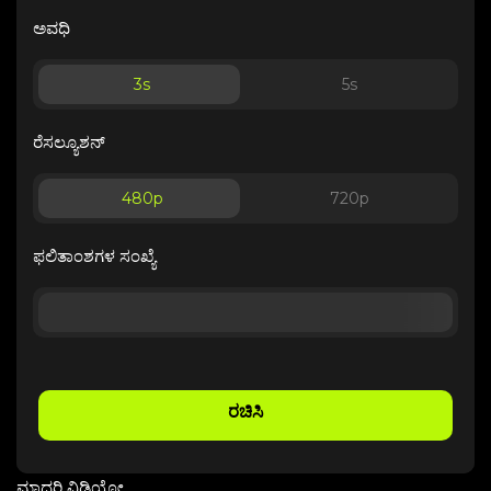
ಅವಧಿ
3
s
5
s
ರೆಸಲ್ಯೂಶನ್
480p
720p
ಫಲಿತಾಂಶಗಳ ಸಂಖ್ಯೆ
ರಚಿಸಿ
ಮಾದರಿ ವಿಡಿಯೋ