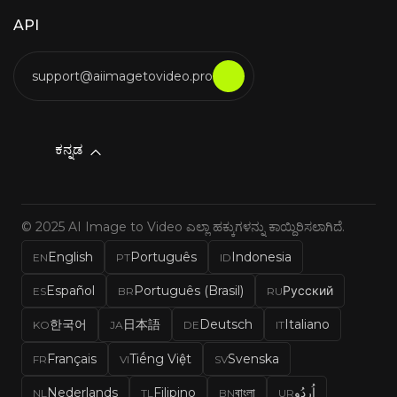
API
support@aiimagetovideo.pro
ಕನ್ನಡ
© 2025 AI Image to Video ಎಲ್ಲಾ ಹಕ್ಕುಗಳನ್ನು ಕಾಯ್ದಿರಿಸಲಾಗಿದೆ.
English
Português
Indonesia
EN
PT
ID
Español
Português (Brasil)
Русский
ES
BR
RU
한국어
日本語
Deutsch
Italiano
KO
JA
DE
IT
Français
Tiếng Việt
Svenska
FR
VI
SV
Nederlands
Filipino
বাংলা
اُردُو
NL
TL
BN
UR