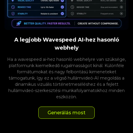
A legjobb Wavespeed AI-hez hasonló
webhely
Ha a wavespeed ai-hez hasonló webhelyre van szüksége,
platformunk kiemelkedő rugalmasságot kínál. Különféle
formátumokat és nagy felbontású kimeneteket
támogatunk, így ez a végső hullámvideó-AI megoldás a
dinamikus vizuális történetmeséléshez és a fejlett
hullámvideó-szerkesztési munkafolyamatokhoz minden
eszközön.
Generálás most