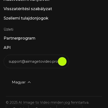
mesterséges intelligencia automatizálja a
betegek GYIK-ját, az időpont-egyeztetést és az
Visszatérítési szabályzat
elektronikus egészségügyi nyilvántartások
(EHR) integrációját a HIPAA-kompatibilis
Szellemi tulajdonjogok
egészségügyi intézmények számára. Luna AI
Voice (Rasen AI) – Kifejező hangmodell, amely
a beszédet, a hangot és a zenét ötvözi. API
Üzleti
hozzáférés a rasen.ai oldalon. Luna AI — Nyílt
forráskódú asztali alkalmazás Nyílt forráskódú
Partnerprogram
Claude
API
support@aiimagetovideo.pro
Magyar
© 2025 AI Image to Video minden jog fenntartva.