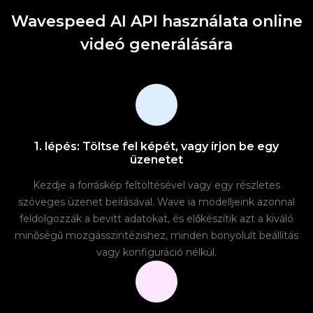
Wavespeed AI API használata online
videó generálására
1. lépés: Töltse fel képét, vagy írjon be egy
üzenetet
Kezdje a forráskép feltöltésével vagy egy részletes
szöveges üzenet beírásával. Wave ia modelljeink azonnal
feldolgozzák a bevitt adatokat, és előkészítik azt a kiváló
minőségű mozgásszintézishez, minden bonyolult beállítás
vagy konfiguráció nélkül.