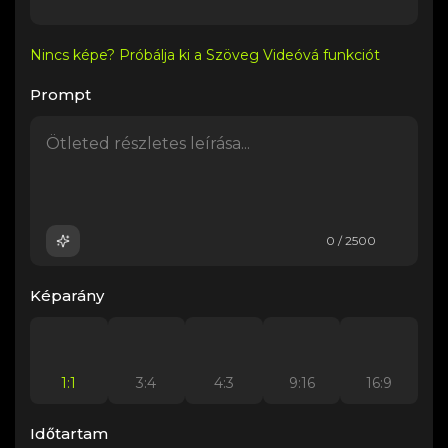
Nincs képe? Próbálja ki a Szöveg Videóvá funkciót
Prompt
0 / 2500
Képarány
1:1
3:4
4:3
9:16
16:9
Időtartam