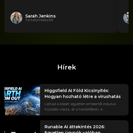
Sarah Jenkins
Tartalomkészítő
Hírek
Higgsfield AI Föld Kicsinyítés:
Hogyan hozható létre a vírushatás
Láttad a klipet: egyetlen embertől indulva
húzódik vissza, át a háztetőkön, a
kontinensen, egészen a világűrben lebegő
Földig. Az #EarthZoomOut trend több mint
egymilliárd megtekintést ért el, és ennek nagy
Runable AI áttekintés 2026:
részét Higgsfield mesterséges intelligenciával
Egyetlen ügynök valóban