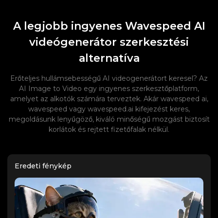
A legjobb ingyenes Wavespeed AI
videógenerátor szerkesztési
alternatíva
Erőteljes hullámsebességű AI videogenerátort keresel? Az
AI Image to Video egy ingyenes szerkesztőplatform,
amelyet az alkotók számára terveztek. Akár wavespeed ai,
wavespeed vagy wavespeed.ai kifejezést keres,
megoldásunk lenyűgöző, kiváló minőségű mozgást biztosít
korlátok és rejtett fizetőfalak nélkül.
Eredeti fénykép