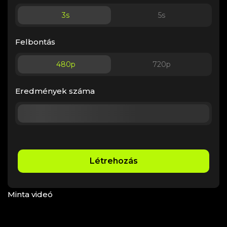
3
s
5
s
Felbontás
480p
720p
Eredmények száma
Létrehozás
Minta videó