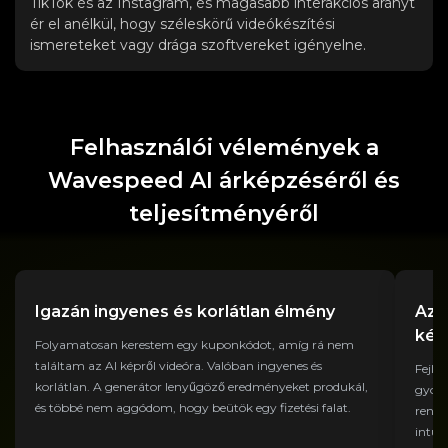
TikTok és az Instagram, és magasabb interakciós arányt
ér el anélkül, hogy széleskörű videókészítési
ismereteket vagy drága szoftvereket igényelne.
Felhasználói vélemények a
Wavespeed AI árképzéséről és
teljesítményéről
Igazán ingyenes és korlátlan élmény
Az 
kép
Folyamatosan kerestem egy kuponkódot, amíg rá nem
találtam az AI képről videóra. Valóban ingyenes és
Fejle
korlátlan. A generátor lenyűgöző eredményeket produkál,
gyors
és többé nem aggódom, hogy beütök egy fizetési falat.
rende
intui