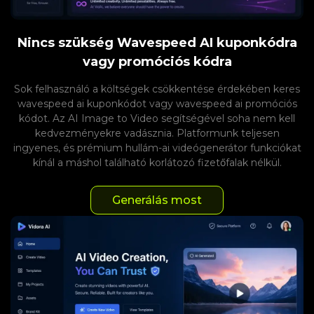
Nincs szükség Wavespeed AI kuponkódra
vagy promóciós kódra
Sok felhasználó a költségek csökkentése érdekében keres
wavespeed ai kuponkódot vagy wavespeed ai promóciós
kódot. Az AI Image to Video segítségével soha nem kell
kedvezményekre vadásznia. Platformunk teljesen
ingyenes, és prémium hullám-ai videógenerátor funkciókat
kínál a máshol található korlátozó fizetőfalak nélkül.
Generálás most