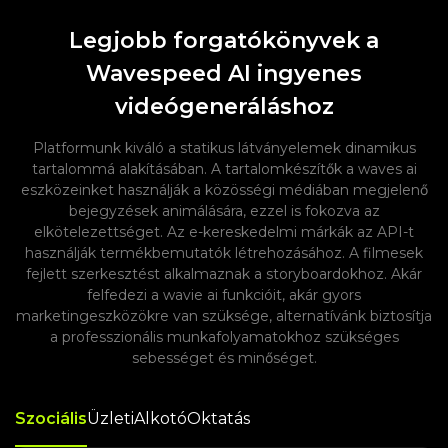
Legjobb forgatókönyvek a
Wavespeed AI ingyenes
videógeneráláshoz
Platformunk kiváló a statikus látványelemek dinamikus
tartalommá alakításában. A tartalomkészítők a waves ai
eszközeinket használják a közösségi médiában megjelenő
bejegyzések animálására, ezzel is fokozva az
elkötelezettséget. Az e-kereskedelmi márkák az API-t
használják termékbemutatók létrehozásához. A filmesek
fejlett szerkesztést alkalmaznak a storyboardokhoz. Akár
felfedezi a wavie ai funkcióit, akár gyors
marketingeszközökre van szüksége, alternatívánk biztosítja
a professzionális munkafolyamatokhoz szükséges
sebességet és minőséget.
Szociális
Üzleti
Alkotó
Oktatás