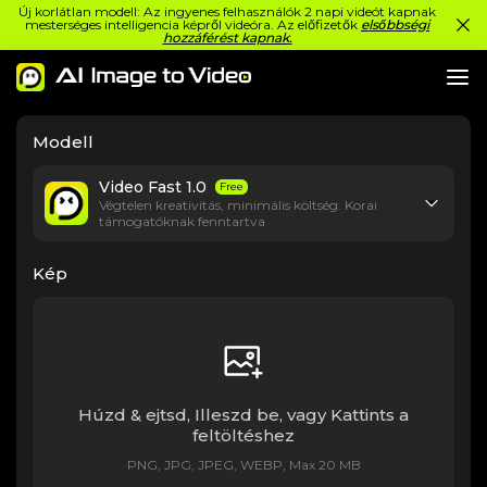
Új korlátlan modell: Az ingyenes felhasználók 2 napi videót kapnak
mesterséges intelligencia képről videóra. Az előfizetők
elsőbbségi
hozzáférést kapnak.
Modell
Video Fast 1.0
Free
Végtelen kreativitás, minimális költség. Korai
támogatóknak fenntartva
Kép
Húzd & ejtsd, Illeszd be, vagy Kattints a
feltöltéshez
PNG, JPG, JPEG, WEBP, Max 20 MB