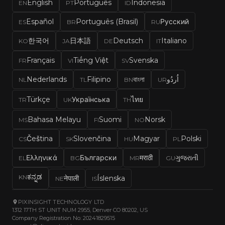
English
Português
Indonesia
EN
PT
ID
Español
Português (Brasil)
Русский
ES
BR
RU
한국어
日本語
Deutsch
Italiano
KO
JA
DE
IT
Français
Tiếng Việt
Svenska
FR
VI
SV
Nederlands
Filipino
বাংলা
اُردُو
NL
TL
BN
UR
Türkçe
Українська
ไทย
TR
UK
TH
Bahasa Melayu
Suomi
Norsk
MS
FI
NO
Čeština
Slovenčina
Magyar
Polski
CS
SK
HU
PL
Ελληνικά
Български
मराठी
ગુજરાતી
EL
BG
MR
GU
ಕನ್ನಡ
KN
नेपाली
Íslenska
NE
IS
PIXINSIGHT TECHNOLOGY LTD
1312 17TH ST UNIT NUM 2955, Denver CO 80202, US
Company Registration No: 20241829515