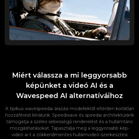
Miért válassza a mi leggyorsabb
képünket a videó AI és a
Wavespeed AI alternatíváihoz
A tipikus wavespeedai árazási modellektől eltérően korlátlan
hozzáférést kínálunk. Speedwave és speedai architektúránk
támogatja a széles sebességű renderelést és a hullámtánc
mozgáshatásokat. Tapasztalja meg a leggyorsabb kép-
videó ai-t a zökkenőmentes hullámvideó-szerkesztési