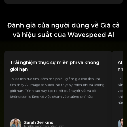
Đánh giá của người dùng về Giá cả
và hiệu suất của Wavespeed AI
Trải nghiệm thực sự miễn phí và không
AI 
giới hạn
nhấ
Tôi đã liên tục tìm kiếm mã phiếu giảm giá cho đến khi
Là mộ
tìm thấy AI Image to Video. Nó thực sự miễn phí và không
tảng 
giới hạn. Trình tạo này tạo ra kết quả tuyệt vời và tôi
video
không còn lo lắng về việc chạm vào tường phí nữa.
khiển
hàng 
Sarah Jenkins
Người sáng tạo nội dung