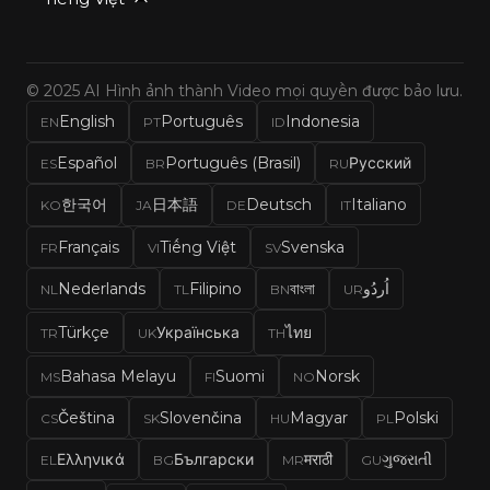
© 2025 AI Hình ảnh thành Video mọi quyền được bảo lưu.
English
Português
Indonesia
EN
PT
ID
Español
Português (Brasil)
Русский
ES
BR
RU
한국어
日本語
Deutsch
Italiano
KO
JA
DE
IT
Français
Tiếng Việt
Svenska
FR
VI
SV
Nederlands
Filipino
বাংলা
اُردُو
NL
TL
BN
UR
Türkçe
Українська
ไทย
TR
UK
TH
Bahasa Melayu
Suomi
Norsk
MS
FI
NO
Čeština
Slovenčina
Magyar
Polski
CS
SK
HU
PL
Ελληνικά
Български
मराठी
ગુજરાતી
EL
BG
MR
GU