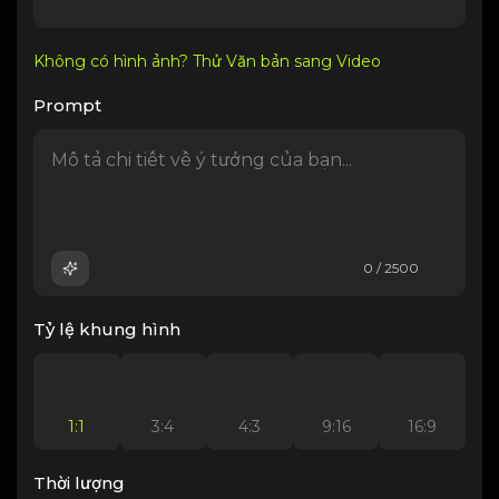
Không có hình ảnh? Thử Văn bản sang Video
Prompt
0 / 2500
Tỷ lệ khung hình
1:1
3:4
4:3
9:16
16:9
Thời lượng