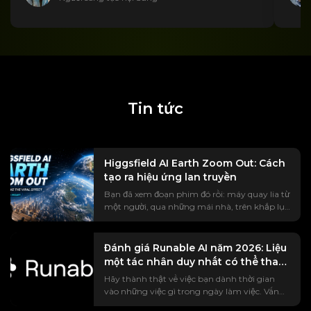
Tin tức
Higgsfield AI Earth Zoom Out: Cách
tạo ra hiệu ứng lan truyền
Bạn đã xem đoạn phim đó rồi: máy quay lia từ
một người, qua những mái nhà, trên khắp lục
địa, cho đến tận Trái đất đang lơ lửng trong
không gian. Trào lưu #EarthZoomOut đã thu
hút hơn một tỷ lượt xem, và phần lớn trong
Đánh giá Runable AI năm 2026: Liệu
số đó được tạo ra bằng Trí tuệ nhân tạo
một tác nhân duy nhất có thể thay
Higgsfield. Nhưng nếu bạn thực sự đã thử, có lẽ
thế toàn bộ bộ công cụ của bạn?
Hãy thành thật về việc bạn dành thời gian
bạn sẽ gặp phải những phần mà mọi hướng
vào những việc gì trong ngày làm việc. Vấn
dẫn đều bỏ qua — một rào cản trả phí xuất
đề hiếm khi nằm ở khâu suy nghĩ. Đó là sự
hiện giữa chừng khi chỉnh sửa, một lời nhắc