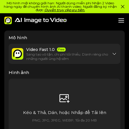
Mô hình mới không giới hạn: Người dùng miễn phí Nhận 2 Video
hàng ngày để chuyển hình ảnh AI thành video. Người đăng ký nhận
được
Quyền truy cập ưu tiên.
Mô hình
Video Fast 1.0
Free
Sáng tạo vô tận, chi phí tối thiểu. Dành riêng cho
những người ủng hộ sớm
Hình ảnh
Kéo & Thả, Dán, hoặc Nhấp để Tải lên
PNG, JPG, JPEG, WEBP, Tối đa 20 MB