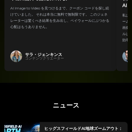
AI
AI Image to Video を見つけるまで、クーポン コードを探し続
けていました。 それは本当に無料で無制限です。 このジェネ
私は開
レーターは驚くべき結果を生み出し、ペイウォールにぶつかる
ーム
心配はもうありません。
画像か
ルは
効率
サラ・ジェンキンス
コンテンツクリエーター
ニュース
ヒッグスフィールドAI地球ズームアウト：