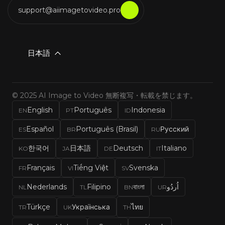
support@aiimagetovideo.pro
日本語
© 2025 AI Image to Video 無断複写・転載を禁じます。
English
Português
Indonesia
EN
PT
ID
Español
Português (Brasil)
Русский
ES
BR
RU
한국어
日本語
Deutsch
Italiano
KO
JA
DE
IT
Français
Tiếng Việt
Svenska
FR
VI
SV
Nederlands
Filipino
বাংলা
اُردُو
NL
TL
BN
UR
Türkçe
Українська
ไทย
TR
UK
TH