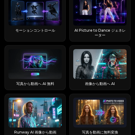
ンとして使用します。 そのチュートリアル動画の
スに統合するオールインワンハブとして機能しま
の公式ウェブサイトにアクセスしたら、「ビデオ
ルに拠点を置くBuy Beaver
置いており、本レビューの対象となっています。
ジェント、ロボット、仮想ペルソナが断片化され
トップはYouTubeだけで16万6千回以上の再生回
す。 ユーザーは個別のサブスクリプションを維持
ギャラリー」セクションが表示されるまで下にス
Technologies（15557640 Canada Inc.）と記載
Run:aiはGPUとMLOpsのオーケストレーション
た状況が生じることになる。 なぜ多くのAI製品が
数を記録しており、需要（および検索トラフィッ
するのではなく、共有クレジットプールによって
クロールしてください。 このエリアでは、Viggle
されており、最初のリリース日は2025年6月とな
プラットフォームであり、今回の件とは無関係で
「Luna」という名前なのか。「Luna」はラテン
ク）が本物であることを示す良い兆候となってい
支えられた1つのアカウントを通じて、チャット、
AIで作成された、最近人気の高いAI動画のアイデ
っています。 第三者アグリゲーターのPollo.ai
す。 LangChainのRunnableは開発者向けのコ
語で月を意味し、知性、優雅さ、神秘性を連想さ
る。 Higgsfield AI Earth Zoom Outは無料です
画像作成、ビデオ生成、生産性向上ツールにアク
アをいくつか紹介しています。 ギャラリー内のい
は、創業者を「La Viral Studio」と称し、20日間
ードインターフェースであり、ログインして利用
せるため、AIのブランディングに非常に魅力的な
か？ （無料プラン vs Pro）正直に答えると、
セスできます。 主な機能と利用可能なAIモデル
ずれかの動画をクリックすると、その動画の生成
モーションコントロール
AI Picture to Dance ジェネレ
で年間経常収益がゼロから1万ドルに達したという
する製品ではありません。 また、runable.app
名前となっている。 「Alexa」が音声アシスタン
「無料じゃない！」というのがオンラインで最も
このプラットフォームはいくつかの主要なカテゴ
に使用されたソース素材、プロンプト、およびキ
ーター
驚くべき主張を繰り返している。 その数字はマー
は、エージェントとは一切関係のない、プライバ
トの代名詞となったのと同様に、「Luna」は独
よく聞かれる不満なので、無料プランでも作成は
リをカバーしています。すべての世代機能は同じ
ー設定を表示できます。 さらに多くの例をご覧に
ケティング目的のものであり、検証済みの統計デ
シーに特化した別のソフトウェア会社です。
自に、世界中でAI製品の代表名として定着した。
できますが、実際の制限があり、一部の手順は
クレジット残高から引き出すため、クレジットコ
なりたい場合は、「もっと見る」をクリックし
ータではないので、そのように扱ってください。
「runable ai」で検索したのなら、ほぼ間違いな
RedditのクリエイターたちがAIキャラクターを作
Proプランの後ろにあります。 無料プラン Pro
ストを理解することが不可欠です。 EaseMate AI
て、ユーザーが作成した他の動画をご覧くださ
これは自己申告による数字であり、公式な資料に
くrunable.comのことを指していたでしょう。
成する際、特に調整することなく一貫して
(約 $9.99/月) 1 日あたりの動画数 約 2 多すぎる モ
はどのようなユーザーに最適ですか？ このプラッ
い。 ホームページには、歌って踊る、ミームを作
よる裏付けがないため、実際の販売実績よりも、
Runable AIは誰のために作られたのか？
「Luna」という名前を選んでおり、これがAIキ
デル Lite 標準 / Turbo アスペクト比 16:9 16:9 + 多
トフォームは、教育ツールを利用する学生、マル
成する、その他の簡単なテンプレートなどのサン
ブランドのメッセージングについて多くを物語っ
Runableは、オペレーター、マーケター、代理店
ャラクター名の定番となっていることが確認され
すぎる ウォーターマーク あり なし キューの推定
チフォーマットのコンテンツを制作するコンテン
プルも含まれていますが、これらの多くは主に
ていると言えるでしょう。 Flashloopはどのよう
オーナー、非技術系の創業者、フリーランサー、
た。 このガイドを使用して、Luna カテゴリ製品
時間 約 45 分 (実際は 2～3 分程度) 高速 重要なポ
ツクリエイター、そして様々なチャネルでビジュ
Viggle AIの「ビデオミックス」機能によって実現
なAIモデルをサポートしていますか？ このアプリ
学生など、複雑な入力データを扱い、そこから具
セクションを見つける方法 営業アウトリーチ
イント: 完全に無料で試用できますが、ウォータ
アルアセットを生成するマーケターにとって特に
されています。 このワークフローでは、ユーザー
の最大の強みは、間違いなくモデルのラインナッ
体的な成果物を必要とするすべての人に適してい
Luna.ai 以下 ホーム セキュリティ LunaHome 以
ーマークが表示され、16:9 のみで、レンダリング
魅力的なものとなっている。 さまざまなAIモデル
は詳細な指示を記述することなく動画を作成でき
写真から動画へ AI 無料
画像から動画へ AI
プだ。 動画用としては、Veo 3（フォトリアルな
ます。 IDEレベルのソフトウェアエンジニアリン
下 プロジェクト管理 withluna.ai 以下 暗号通貨 /
の推定時間が恐ろしいほど長くなることを覚悟し
を検討しているユーザーにとっても、複数のサブ
ます。 しかし、特にキャラクターが元のビデオレ
表現に最適）、Kling 3.0と2.6（ショット間でキ
グや、単にチャット相手が欲しいだけの人にとっ
Web3 仮想プロトコル Luna 以下 小売実験
てください。 有料化の壁は、通常、機能強化を促
スクリプションを管理する代わりに、バンドルさ
イヤーの上に浮いているように見える場合など、
ャラクターの一貫性を保つことで知られる）、さ
ては、あまり良い選択肢とは言えません。 もしあ
Andon Labs Luna 以下 ヒューマノイド ロボット
す段階で人々を驚かせるので、その機能が無料の
れたアクセスを利用することでメリットが得られ
結果が不自然に見えることもある。 この「浮遊レ
らにSora 2、Seedance 1.5と2.0、Wan 2.6、
なたの仕事が「物を作る」ことなら、あなたはタ
LimX Luna 以下 音楽制作 Universal Audio
まま続くとは期待しない方が良いでしょう。
ます。 EaseMate AIクレジットシステムの仕組
イヤー」現象は、AI Image to Videoの近日公開
Grok Imagineが利用できます。 画像処理には、
ーゲットユーザーです。 Runable AIはどのよう
LUNA 以下 Luna.ai — AI を活用したコールド メ
Higgsfield AIで地球のズームアウト動画を作成す
み お金を使う前に、クレジット経済がどのよう
予定のモーションコントロール機能によって解消
Nano Banana Proと2、FLUX 2、GPT Image 2
に動作するのですか？ 仕組みを理解することが、
ールと営業アウトリーチ Luna.ai は、最も商業的
るにはどうすればよいですか？ 基本的なワークフ
に機能するかを理解しておくことは重要です。 コ
される予定です。 2つ目の方法：テキストからビ
が使用されています。 実用的なポイントとして
「真の実行力」とマーケティングコピーを分ける
に認知されている AI Luna — 見込み客の開拓を
ローは、4つのステップと1つの意思決定から構成
ンセプトはシンプルだが、いくつかの細かい点が
デオへ 左側の「テキストからビデオへ」をクリ
は、リアルな映像を求めるならVeo 3、どのシー
決定的な要素となる。 Runableは繰り返し実行可
エンドツーエンドで処理する自律型アウトバウン
されます。 1枚の写真から始めることも、動画の
新規ユーザーを戸惑わせる。 クレジットとは何
ックして、Viggle AIのビデオ生成ページに移動し
ンでもキャラクターの見た目を統一する必要があ
能なループ上で動作し、実際のクリック操作や構
ド セールス プラットフォームです。 Luna.aiの​​主
最初のフレームから始めることもできます。クリ
か、そしてどのように使用するのか クレジットは
Runway AI 画像から動画
写真を動画に無料変換
ます。 このページでは、Viggle AIが人気のある
るならKling、そしてスタイリッシュな動きを求
築作業はサンドボックス化されたマシン上で行わ