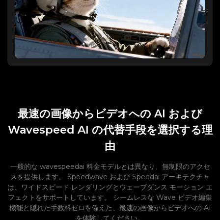
最速の画像からビデオへの AI および
Wavespeed AI の代替手段を選択する理
由
一般的な wavespeedai 料金モデルとは異なり、無制限のアクセ
スを提供します。 Speedwave および Speedai アーキテクチャ
は、ワイドスピード レンダリングとウェーブダンス モーション エ
フェクトをサポートしています。 シームレスな Wave ビデオ編集
機能と隠れた手数料ゼロを備えた、最速の画像からビデオへの AI
を体験してください。