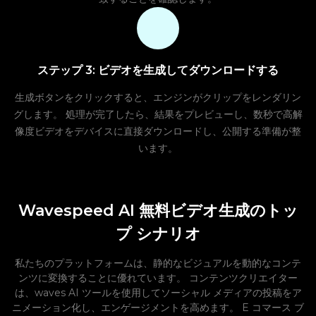
ステップ 3: ビデオを生成してダウンロードする
生成ボタンをクリックすると、エンジンがクリップをレンダリン
グします。 処理が完了したら、結果をプレビューし、数秒で高解
像度ビデオをデバイスに直接ダウンロードし、公開する準備が整
います。
Wavespeed AI 無料ビデオ生成のトッ
プ シナリオ
私たちのプラットフォームは、静的なビジュアルを動的なコンテ
ンツに変換することに優れています。 コンテンツクリエイター
は、waves AI ツールを使用してソーシャル メディアの投稿をア
ニメーション化し、エンゲージメントを高めます。 E コマース ブ