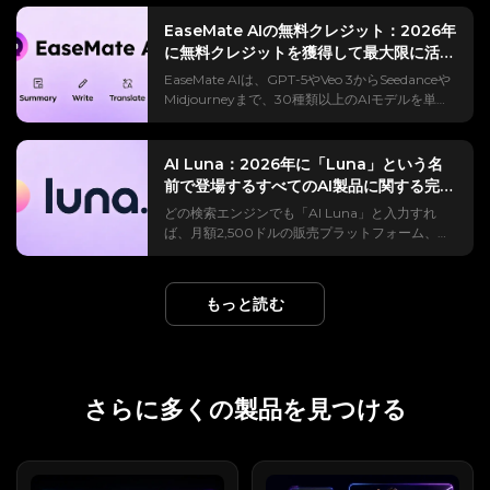
プ、スーパーヒーローのミーム、リップシンク動
う。 誰もあなたが本当に知りたい部分、つまり費
のようなものなのか、どのように動作するのか、
そして費用はいくらかかるのかを正確に把握して
画でいっぱいになる。 Viggle AIを使えばこうし
用、クレジットの消費速度、そしてその成果が支
EaseMate AIの無料クレジット：2026年
どのようなものを構築できるのか、実際の価格設
おくことが重要です。なぜなら、「無料です
た動画の作成は簡単になりますが、本当の近道は
払う価値があるかどうかといった情報を公開しな
に無料クレジットを獲得して最大限に活用
定とクレジット計算、他社製品との比較、そして
か？」という質問は、あらゆるコメント欄で最も
ツールそのものではありません。 それはプロンプ
い。 このレビューでは、そうした問題点を解消し
Redditで話題になっている組織的な情報操作に関
する方法
よく聞かれる問題点だからです。 この効果は何を
EaseMate AIは、GPT-5やVeo 3からSeedanceや
トです。 このプラットフォームは、制御可能なAI
ます。実際の料金体系、競合他社が曖昧にしてい
する疑問も含めた正直なメリットとデメリットに
するのか（人→都市→大陸→地球→宇宙）地球ズ
Midjourneyまで、30種類以上のAIモデルを単一
動画生成のために構築されており、ユーザーは写
るクレジット計算方法、繰り返し出てくる不満
ついて解説し、クレジットを使う前に判断できる
ームアウトは、大きく異なるスケールにわたって
のプラットフォームに統合しています。 Veo 3の
真からダンス、リップシンク、ミーム風、パフォ
点、そして契約前に検討する価値のある代替案な
ようにしています。 Runable AIとは何ですか？
カメラを連続的に引き戻す単一のものです。 映像
動画1本を視聴するのに140クレジットも消費する
ーマンス動画などを作成できます。 しかし、指示
どについて解説します。 Flashloopとは何か、そ
（そして、そうでないもの）Runable AIは汎用AI
は被写体に密着した状態から始まり、徐々に後退
のに、新規登録者にはたった30クレジットしか付
が​​曖昧すぎると、結果がぼやけて見えたり、硬く
AI Luna：2026年に「Luna」という名
してどのように動作するのか？ Flashloopは、
エージェントです。つまり、単に話すだけでな
していく。通りを通り過ぎ、都市の上空を通り、
与されないと知るまでは、素晴らしい話に聞こえ
見えたり、あるいは完全に流行から外れてしまう
前で登場するすべてのAI製品に関する完全
Veo 3、Kling、Sora 2などの高性能モデルを使用
く、1つの指示に基づいて完全なデジタルタスクを
大陸の上空を越え、最後には黒い宇宙を背景にし
る。 ほぼすべてのAIプラットフォームは「無料」
可能性があります。 このガイドでは、Viggle AI
して、テキストプロンプトや静止画像を短い動画
ガイド
計画して実行するソフトウェアです。 それは、ス
どの検索エンジンでも「AI Luna」と入力すれ
た地球の丸みを余すところなく捉える。 映画的な
を謳っているが、実際には1つの出力を生成するの
の実用的なプロンプトをカテゴリ別に見つける方
クリップに変換するモバイルAIビデオジェネレー
ライドデッキの作成方法を説明するアシスタント
ば、月額2,500ドルの販売プラットフォーム、低
印象を与える理由は、動きが途切れることなく続
に必要な機能すら提供せず、すぐに支払い画面が
法を紹介します。これにより、TikTok、
ターです。 また、AI画像も生成します。 売り文
と、完成したファイルを手渡してくれるアシスタ
価格の防犯カメラ、そして41,000ドルの人型ロ
くからだ。 HiggsfieldのEarth Zoom Outモーシ
表示される。 EaseMateも同様の手法を採用して
Instagram Reels、YouTube Shorts、ミーム、フ
句はシンプルだ。スタジオクオリティの動画をス
ントの違いのようなものだと考えてください。 実
ボットがすべて同じページに表示されるだろう。
ョンプリセットは、衛星画像のような地形を持つ
いるが、そのクレジット獲得メカニズムは、シス
ァン編集、ミュージックビデオ、キャラクターア
マートフォンで撮影でき、編集スキルは不要。し
行可能なAIを1文で説明すると（エージェントとチ
AI上では、15種類以上の無関係な製品が「Luna」
物理ベースのカメラパスをシミュレートするた
テムの使い方を理解すれば、他社よりも寛大だ。
ニメーションなどのコンテンツを、より迅速にコ
もっと読む
かも、5つの別々のログインではなく、1つのサブ
ャットボットの違い）チャットボットが応答しま
という名前を共有しており、ブランドの混乱を招
め、スケールの変化が編集でつなぎ合わせたもの
このガイドでは、EaseMate AIの無料クレジット
ピー、貼り付け、調整、生成できます。 Viggle
スクリプションで複数のトップモデルを利用でき
す。 実行可能な行為。 接続されたアプリや仮想
き、購入者を誤った製品ページに誘導したり、
ではなく、自然な流れのように感じられます。
を獲得するためのあらゆる方法、各機能の実際の
AIのプロンプトはどこにありますか？ Viggle AI
る。 実際には、モデルを選択し、希望する内容を
コンピュータ全体で動作し、プランモードでは実
Trustpilotのレビュー担当者が誤った企業を評価
TikTok、Reels、Shortsで話題になっている理由
コスト、注意すべき有効期限、そして残高をさら
の公式ウェブサイトには、すぐに使えるAIビデオ
説明する（または開始フレームとして写真をアッ
行前に各ステップを承認できます。 その実行力の
したりする原因となっている。 このガイドでは、
その効果は、スクロールを止めてしまうような衝
に有効活用するための戦略について解説します。
プロンプトを見つけることができる主な場所が2
プロードする）だけで、レンダリングが行われま
ギャップこそが肝心な点であり、以下に示すすべ
2026年に発売される主要なAI Luna製品をカテゴ
撃的な展開だからだ。 わずか3秒で、ごく普通の
学生であれ、クリエイターであれ、あるいは単に
つあります。 これらのプロンプトは、実際のユー
さらに多くの製品を見つける
す。 テンプレート化された「アプリ」は、ワンタ
ての事柄を理解するための基準となる。 Runable
リ別に一覧表示しているので、必要なものを正確
映像を惑星を舞台にしたものへと再解釈する。こ
AIの可能性を試してみたい人であれ、財布を開け
ザーが作成・共有した動画から抽出されたものな
ップでバイラル効果を処理できるため、ほとんど
vs Run:ai vs LangChain 「Runnable」 vs
に見つけることができます。 「AI Luna」とは何
れはまさに、フィードアルゴリズムが評価する要
ることなく真の価値を引き出す方法をご紹介しま
ので、Viggle AIの動画がどのように人気を集めて
の人が最初にそれを見つけるのはそのためです。
runable.app この名前は本当に混乱を招くので、
ですか？ 検索の混乱を理解する「AI Luna」は、
素だ。 クリエイターはこれをオープニング、エン
す。 EaseMate AIとは何ですか？ EaseMate AI
いるかを理解したい場合に役立つ参考資料となり
Flashloopは誰が作っているのですか？ （開発者
すぐに明確にしておきましょう。 Runable AIは
特定の製品を指し示すものではありません。 その
ディング、または2つのシーン間のトランジショ
は、数十種類のAIモデルを単一のインターフェー
ます。 最初の手順：ホームページから Viggle AI
と背景）App Storeでは、開発者はモントリオー
runable.com（およびrunableai.com）に拠点を
結果、全く異なる業界にわたって、ツール、エー