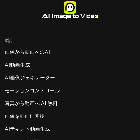
ションになります。
Universal Audioが提供する無料のデジタルオー
には、熱心な無料ユーザーが毎月作成できる動画
ニメスタイル。 プロンプト2：銀色の尖った髪、
ディオワークステーションで、最近AIツールが追
は数本、画像は中程度の数にとどまり、探求する
鋭い目、赤いシャツの上に長い黒いコートを着
加されました。 LUNA v1.9のAI機能 3つのAIの
には十分だが、定期的なコンテンツ制作には物足
て、コンバットブーツを履き、構えのポーズで立
柱：音声コントロール（Appleシリコン搭載Mac
りない。 プロプランのメリットと価値：プロプラ
っているアニメの少年。映画のようなアニメアク
では「Hey LUNA」）、トラックに名前を付けて
ンにご加入いただくと、クレジットの割り当てが
ションスタイル。
色分けする自動楽器検出、スマートテンポ。 すべ
増え、優先的な生成キューが利用でき、追加のモ
ての処理はローカルで実行されます。クラウドも
デルへのアクセスが可能になります。 Veo 3、
製品
データ収集も使用しません。 コミュニティの反応
Midjourney、
— 特徴 vs. ファンダメンタルズに対する反応はま
画像から動画へのAI
ちまちだ。 圧倒的な意見は「AI機能の追加よりも
ARAとAtmosの追加を優先すべき」というもの
AI動画生成
だ。ユーザーはAI機能の追加よりも、ARA2のサ
ポート、MIDI編集、そしてDolby Atmosを優先
している。 その他の注目すべきAI製品：Luna
AI画像ジェネレーター
Luna AI Voice（Steer Health）— HIPAA準拠の
医療環境向けに、患者向け​​FAQ、予約、EHR統
モーションコントロール
合を自動化するヘルスケアコミュニケーション音
声AI。 Luna AI Voice (Rasen AI) — 表現力豊かな
写真から動画へ AI 無料
音声モデル。音声、サウンド、音楽を融合させた
最先端の音声モデル。 APIへのアクセスは
rasen.aiで可能です。 Luna AI — オープンソース
画像を動画に変換
のデスクトップアプリ オープンソース Claude
AIテキスト動画生成