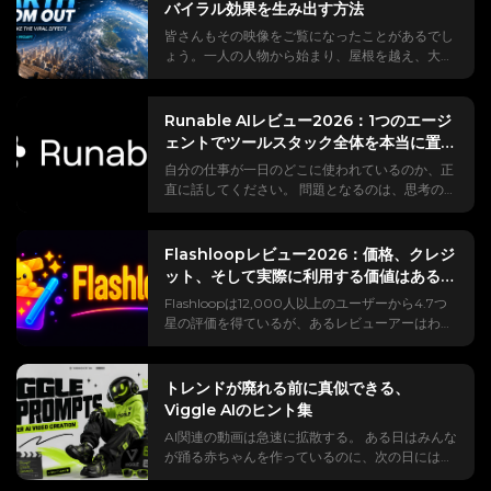
バイラル効果を生み出す方法
皆さんもその映像をご覧になったことがあるでし
ょう。一人の人物から始まり、屋根を越え、大陸
を越え、宇宙空間に浮かぶ地球まで、カメラが引
いていく映像です。 #EarthZoomOutというト
レンドは10億回以上の再生回数を記録しており、
Runable AIレビュー2026：1つのエージ
そのほとんどはHiggsfield AIによって作成されて
ェントでツールスタック全体を本当に置き
いる。 しかし、実際に試してみたことがあるな
換えることができるのか？
自分の仕事が一日のどこに使われているのか、正
ら、どのチュートリアルでも省略されている部分
直に話してください。 問題となるのは、思考の部
に遭遇したことがあるでしょう。編集の途中で表
分であることは稀だ。 それは、ChatGPT、
示される有料コンテンツ、実際のズームではなく
Canva、Webflow、そして受信トレイの間を行
奇妙なクロスフェードを引き起こすプロンプト、
き来し、あるツールの出力を別のツールにコピー
特定の場所に照準を合わせる方法がない、そして
Flashloopレビュー2026：価格、クレジ
していく作業のようなものです。 Runable AI
「シューッ」という音がどこから来るのか全く分
ット、そして実際に利用する価値はあるの
は、リレーレース全体を単一のチャットに統合で
からない、といった具合です。 この1ページで
か？
Flashloopは12,000人以上のユーザーから4.7つ
きると主張しており、GAIAエージェントベンチ
は、「これは何？」という疑問から、完成度の高
星の評価を得ているが、あるレビューアーはわず
マークで92.1%のスコアを獲得したことでその主
い洗練された動画クリップの作成までを網羅して
か4日間でクレジットの75%を使い果たしたと主
張を裏付けている。 問題は検索結果にある。 ほ
います。無料版と有料版の正直な比較、正確なコ
張している。 では、どちらの説が正しいのでしょ
とんどの「レビュー」は、デモを絶賛するスポン
ピー＆ペースト手順、特定の都市にズームする方
うか？ そのギャップこそが、このアプリを使いこ
サー付きの意見であり、クレジットを数値化せ
トレンドが廃れる前に真似できる、
法、動画クリップを逆再生するテクニック、サウ
なすのが非常に難しい理由なのです。
ず、制限事項を無視している。 つまり、Runable
Viggle AIのヒント集
ンドデザイン、そしてHiggsfieldの制限が問題に
「flashloop」で検索すると、紹介コードを宣伝す
が本当にあなたのために何でもやってくれるエー
なった場合の無料代替手段など、あらゆる情報が
AI関連の動画は急速に拡散する。 ある日はみんな
るアフィリエイトリンク、怒りに満ちたYouTube
ジェントなのか、それとも単に声の大きいチャッ
網羅されています。 ヒッグスフィールドAIの地球
が踊る赤ちゃんを作っているのに、次の日にはフ
の暴露動画がいくつか、そして誰かがすでに削除
トボットなのか、あなたは推測するしかないので
ズームアウト効果とは何ですか？ ツールを開く前
ィードがアニメの編集動画、サッカーのクリッ
したRedditのレビュースレッドが見つかるでしょ
す。 このレビューでは、Runable AIとは実際ど
に、その効果がどのような効果をもたらすのか、