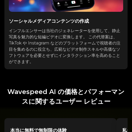
ソーシャルメディアコンテンツの作成
インフルエンサーは当社のジェネレーターを使用して、静止
写真を魅力的な短編ビデオに変換します。 この代替案は、
TikTok や Instagram などのプラットフォームで視聴者の注
目を集めるのに役立ち、広範なビデオ制作スキルや高価なソ
フトウェアを必要とせずにインタラクション率を高めること
ができます。
Wavespeed AI の価格とパフォーマン
スに関するユーザー レビュー
本当に無料で無制限の体験
私が