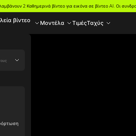
λαμβάνουν 2 Καθημερινά βίντεο για εικόνα σε βίντεο AI. Οι συνδ
λεία βίντεο
Τιμές
Μοντέλα
Ταχύς
τους
αφόρτωση