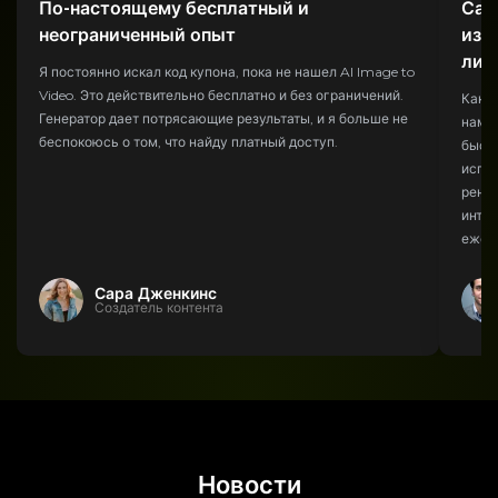
По-настоящему бесплатный и
Сам
неограниченный опыт
изо
либ
Я постоянно искал код купона, пока не нашел AI Image to
Video. Это действительно бесплатно и без ограничений.
Как р
Генератор дает потрясающие результаты, и я больше не
намно
беспокоюсь о том, что найду платный доступ.
быст
испол
ренд
интуи
ежед
Сара Дженкинс
Создатель контента
Новости