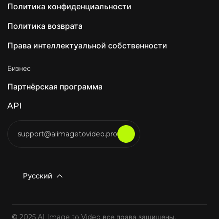
инструментов с присвоением названий и
Политика конфиденциальности
цветовой кодировкой треков, а также
интеллектуальный темп. Вся обработка
Политика возврата
данных происходит локально — без облака,
без сбора данных. Общественная оценка —
Права интеллектуальной собственности
Особенности против недостатков Результаты
анализа фундаментальных факторов
неоднозначны. Преобладающее мнение:
Бизнес
«Добавьте ARA и Atmos раньше, чем
больше ИИ». Пользователи отдают
Партнёрская программа
приоритет поддержке ARA2,
редактированию MIDI и Dolby Atmos перед
API
добавлением ИИ. Среди других
примечательных продуктов на основе ИИ
можно отметить Luna Luna AI Voice (Steer
support@aiimagetovideo.pro
Health) — голосовой ИИ для медицинских
коммуникаций, автоматизирующий ответы
на часто задаваемые вопросы пациентов,
планирование и интеграцию с электронными
медицинскими картами для медицинских
Русский
учреждений, соответствующих требованиям
HIPAA. Luna AI Voice (Rasen AI) —
Экспрессивная голосовая модель Frontier,
объединяющая речь, звук и музыку. Доступ
к API на rasen.ai. Luna AI — настольное
© 2025 AI Image to Video все права защищены.