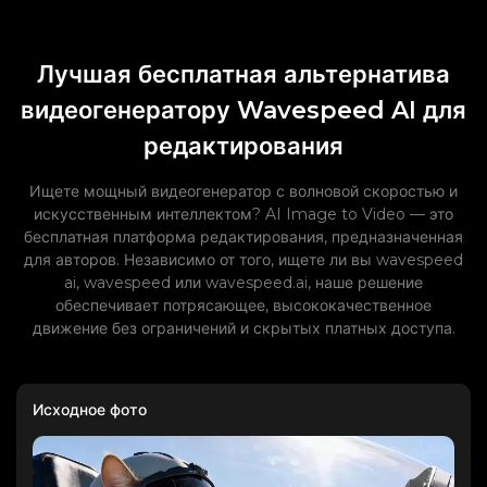
Лучшая бесплатная альтернатива
видеогенератору Wavespeed AI для
редактирования
Ищете мощный видеогенератор с волновой скоростью и
искусственным интеллектом? AI Image to Video — это
бесплатная платформа редактирования, предназначенная
для авторов. Независимо от того, ищете ли вы wavespeed
ai, wavespeed или wavespeed.ai, наше решение
обеспечивает потрясающее, высококачественное
движение без ограничений и скрытых платных доступа.
Исходное фото