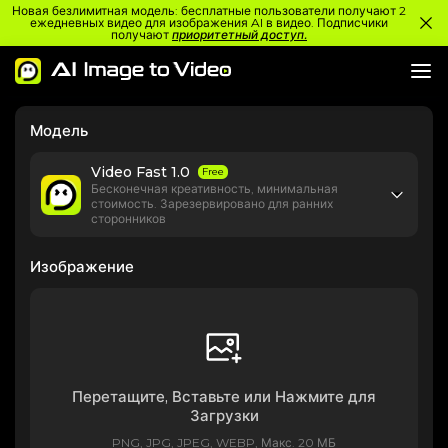
Новая безлимитная модель: бесплатные пользователи получают 2
ежедневных видео для изображения AI в видео. Подписчики
получают
приоритетный доступ.
Модель
Video Fast 1.0
Free
Бесконечная креативность, минимальная
стоимость. Зарезервировано для ранних
сторонников
Изображение
Перетащите, Вставьте или Нажмите для
Загрузки
PNG, JPG, JPEG, WEBP, Макс. 20 МБ