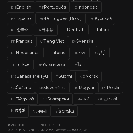
приложение с открытым исходным кодом.
English
Português
Indonesia
Клод (Claude)
EN
PT
ID
Español
Português (Brasil)
Русский
ES
BR
RU
한국어
日本語
Deutsch
Italiano
KO
JA
DE
IT
Français
Tiếng Việt
Svenska
FR
VI
SV
Nederlands
Filipino
বাংলা
اُردُو
NL
TL
BN
UR
Türkçe
Українська
ไทย
TR
UK
TH
Bahasa Melayu
Suomi
Norsk
MS
FI
NO
Čeština
Slovenčina
Magyar
Polski
CS
SK
HU
PL
Ελληνικά
Български
मराठी
ગુજરાતી
EL
BG
MR
GU
ಕನ್ನಡ
KN
नेपाली
Íslenska
NE
IS
PIXINSIGHT TECHNOLOGY LTD
1312 17TH ST UNIT NUM 2955, Denver CO 80202, US