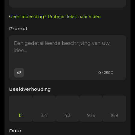
Geen afbeelding? Probeer Tekst naar Video
Prompt
0 / 2500
Beeldverhouding
1:1
3:4
4:3
9:16
16:9
Duur