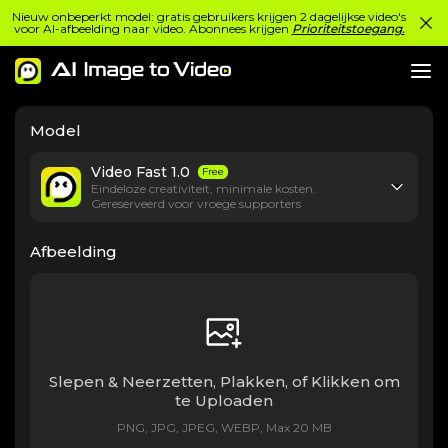
Nieuw onbeperkt model: gratis gebruikers krijgen 2 dagelijkse video's
voor AI-afbeelding naar video. Abonnees krijgen
Prioriteitstoegang.
Model
Video Fast 1.0
Free
Eindeloze creativiteit, minimale kosten.
Gereserveerd voor vroege supporters
Afbeelding
Slepen & Neerzetten, Plakken, of Klikken om
te Uploaden
PNG, JPG, JPEG, WEBP, Max 20 MB