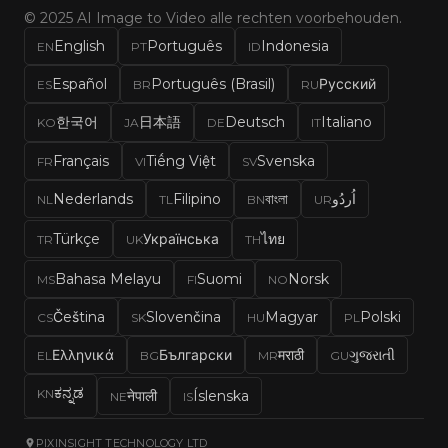
© 2025 AI Image to Video alle rechten voorbehouden.
English
Português
Indonesia
EN
PT
ID
Español
Português (Brasil)
Русский
ES
BR
RU
한국어
日本語
Deutsch
Italiano
KO
JA
DE
IT
Français
Tiếng Việt
Svenska
FR
VI
SV
Nederlands
Filipino
বাংলা
اُردُو
NL
TL
BN
UR
Türkçe
Українська
ไทย
TR
UK
TH
Bahasa Melayu
Suomi
Norsk
MS
FI
NO
Čeština
Slovenčina
Magyar
Polski
CS
SK
HU
PL
Ελληνικά
Български
मराठी
ગુજરાતી
EL
BG
MR
GU
ಕನ್ನಡ
KN
नेपाली
Íslenska
NE
IS
PIXINSIGHT TECHNOLOGY LTD