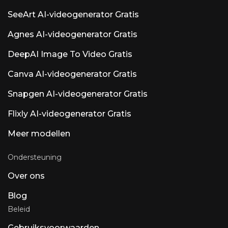
geven prioriteit aan ARA2-ondersteuning,
SeeArt AI-videogenerator Gratis
MIDI-bewerking en Dolby Atmos boven AI-
toevoegingen. Andere opmerkelijke AI-
Agnes AI-videogenerator Gratis
producten met de naam Luna: Luna AI Voice
(Steer Health) — Spraakgestuurde AI voor
communicatie in de gezondheidszorg die
DeepAI Image To Video Gratis
veelgestelde vragen van patiënten,
afsprakenplanning en EHR-integratie
Canva AI-videogenerator Gratis
automatiseert voor HIPAA-conforme
zorginstellingen. Luna AI Voice (Rasen AI) —
Snapgen AI-videogenerator Gratis
Expressief spraakmodel. Een toonaangevend
spraakmodel dat spraak, geluid en muziek
Flixly AI-videogenerator Gratis
combineert. API-toegang via rasen.ai. Luna AI
— Open-source desktop-app Open-source
Meer modellen
Claude
Ondersteuning
Over ons
Blog
Beleid
Gebruiksvoorwaarden