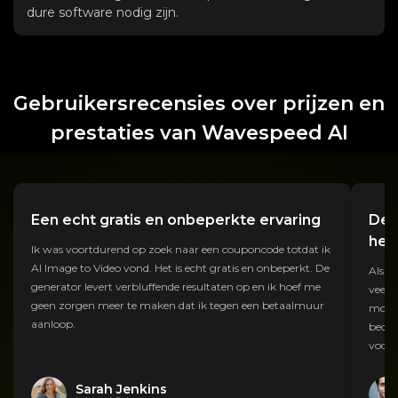
dure software nodig zijn.
Gebruikersrecensies over prijzen en
prestaties van Wavespeed AI
Een echt gratis en onbeperkte ervaring
De 
heb
Ik was voortdurend op zoek naar een couponcode totdat ik
AI Image to Video vond. Het is echt gratis en onbeperkt. De
Als o
generator levert verbluffende resultaten op en ik hoef me
veel s
geen zorgen meer te maken dat ik tegen een betaalmuur
momen
aanloop.
bedien
voor 
Sarah Jenkins