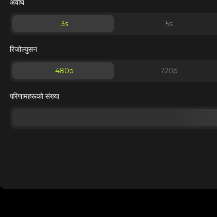
अवधि
3
s
5
s
रिजोल्युसन
480p
720p
परिणामहरूको संख्या