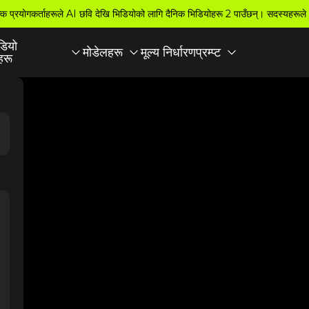
ल्क प्रयोगकर्ताहरूले AI छवि देखि भिडियोको लागि दैनिक भिडियोहरू 2 पाउँछन्। सदस्यहरूले
डियो
मूल्य निर्धारण
मोडेलहरू
प्रम्प्ट
रू