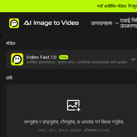
नयाँ असीमित मोडेल: नि:शु
एआई भि
उत्पादनहरू
उपकरणह
मोडेल
Video Fast 1.0
Free
असीमित सृजनात्मकता, न्यूनतम लागत। प्रारम्भिक समर्थकहरूको लागि आरक्षित
छवि
तान्नुहोस् र छोड्नुहोस्, टाँस्नुहोस्, वा अपलोड गर्न क्लिक गर्नुहोस्
PNG, JPG, JPEG, WEBP, अधिकतम 20 MB