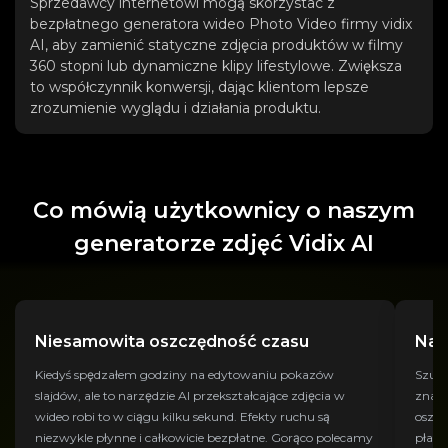
Sprzedawcy internetowi mogą skorzystać z
bezpłatnego generatora wideo Photo Video firmy vidix
AI, aby zamienić statyczne zdjęcia produktów w filmy
360 stopni lub dynamiczne klipy lifestylowe. Zwiększa
to współczynnik konwersji, dając klientom lepsze
zrozumienie wyglądu i działania produktu.
Co mówią użytkownicy o naszym
generatorze zdjęć Vidix AI
Niesamowita oszczędność czasu
Naj
Kiedyś spędzałem godziny na edytowaniu pokazów
Szuka
slajdów, ale to narzędzie AI przekształcające zdjęcia w
znala
wideo robi to w ciągu kilku sekund. Efekty ruchu są
oszał
niezwykle płynne i całkowicie bezpłatne. Gorąco polecamy
płatn