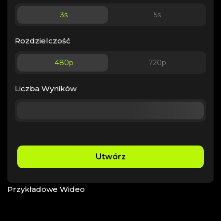
3
s
5
s
Rozdzielczość
480p
720p
Liczba Wyników
Utwórz
Przykładowe Wideo