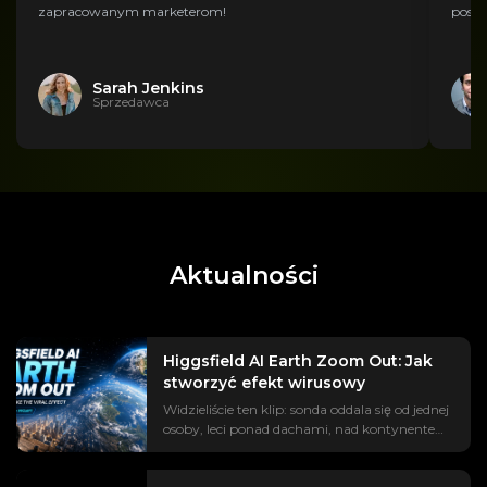
zapracowanym marketerom!
posty
Sarah Jenkins
Sprzedawca
Aktualności
Higgsfield AI Earth Zoom Out: Jak
stworzyć efekt wirusowy
Widzieliście ten klip: sonda oddala się od jednej
osoby, leci ponad dachami, nad kontynentem,
aż do Ziemi, zawieszonej w przestrzeni. Trend
#EarthZoomOut został wyświetlony już