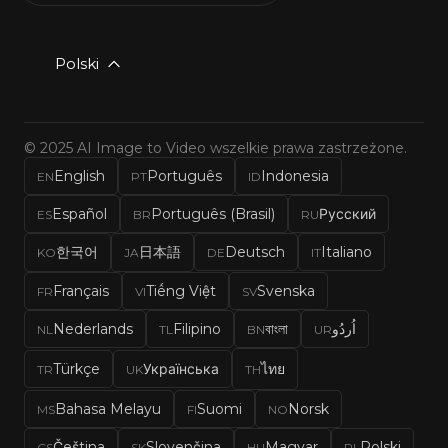
Polski
© 2025 AI Image to Video wszelkie prawa zastrzeżone.
English
Português
Indonesia
EN
PT
ID
Español
Português (Brasil)
Русский
ES
BR
RU
한국어
日本語
Deutsch
Italiano
KO
JA
DE
IT
Français
Tiếng Việt
Svenska
FR
VI
SV
Nederlands
Filipino
বাংলা
اُردُو
NL
TL
BN
UR
Türkçe
Українська
ไทย
TR
UK
TH
Bahasa Melayu
Suomi
Norsk
MS
FI
NO
Čeština
Slovenčina
Magyar
Polski
CS
SK
HU
PL