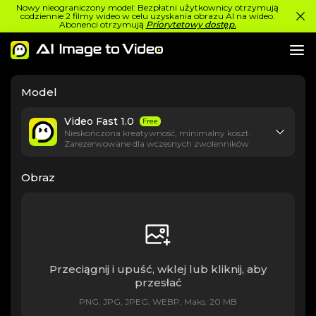
Nowy nieograniczony model: Bezpłatni użytkownicy otrzymują
codziennie 2 filmy wideo w celu uzyskania obrazu AI na wideo.
Abonenci otrzymują
Priorytetowy dostęp.
Model
Video Fast 1.0
Free
Nieskończona kreatywność, minimalny koszt.
Zarezerwowane dla wczesnych zwolenników
Obraz
Przeciągnij i upuść, wklej lub kliknij, aby
przesłać
PNG, JPG, JPEG, WEBP, Maks. 20 MB