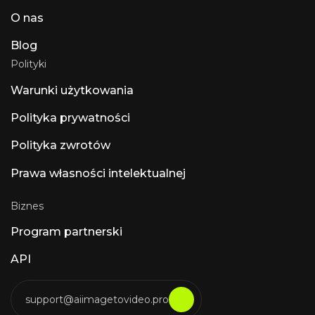
przed większą ilością sztucznej inteligencji”.
O nas
Użytkownicy przedkładają obsługę ARA2,
edycję MIDI i Dolby Atmos nad dodatki
Blog
związane ze sztuczną inteligencją. Inne godne
uwagi produkty ze sztuczną inteligencją to
Polityki
Luna Luna AI Voice (Steer Health) — sztuczna
inteligencja do komunikacji głosowej w opiece
Warunki użytkowania
zdrowotnej, która automatyzuje odpowiedzi
na często zadawane pytania pacjentów,
Polityka prywatności
planowanie wizyt i integrację z EHR w
placówkach opieki zdrowotnej zgodnych z
Polityka zwrotów
HIPAA. Luna AI Voice (Rasen AI) — ekspresyjny
model głosu Model głosu Frontier łączący
Prawa własności intelektualnej
mowę, dźwięk i muzykę. Dostęp do API na
rasen.ai. Luna AI — aplikacja desktopowa typu
open source
Biznes
Program partnerski
API
support@aiimagetovideo.pro