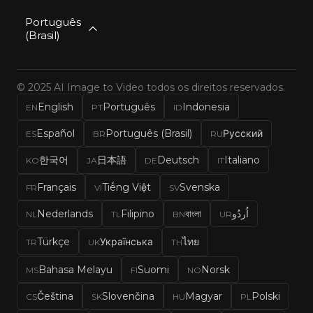
Português
(Brasil)
© 2025 AI Image to Video todos os direitos reservados.
English
Português
Indonesia
EN
PT
ID
Español
Português (Brasil)
Русский
ES
BR
RU
한국어
日本語
Deutsch
Italiano
KO
JA
DE
IT
Français
Tiếng Việt
Svenska
FR
VI
SV
Nederlands
Filipino
বাংলা
اُردُو
NL
TL
BN
UR
Türkçe
Українська
ไทย
TR
UK
TH
Bahasa Melayu
Suomi
Norsk
MS
FI
NO
Čeština
Slovenčina
Magyar
Polski
CS
SK
HU
PL