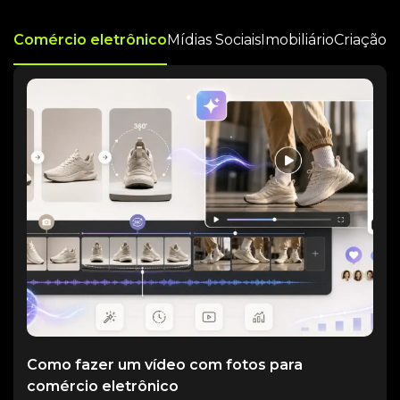
Comércio eletrônico
Mídias Sociais
Imobiliário
Criação 
Como fazer um vídeo com fotos para
comércio eletrônico