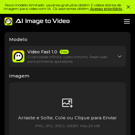
Novo modelo ilimitado: usuários gratuitos obtêm 2 vídeos diários de
imagem para vídeo com IA. Os assinantes obtêm
Acesso prioritário.
Modelo
Video Fast 1.0
Free
Criatividade infinita, custo mínimo. Reservado
para primeiros apoiadores
Imagem
Arraste e Solte, Cole ou Clique para Enviar
PNG, JPG, JPEG, WEBP, Máx 20 MB