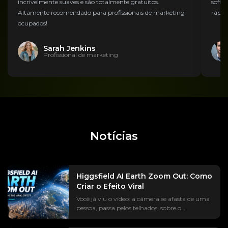
incrivelmente suaves e são totalmente gratuitos.
softw
Altamente recomendado para profissionais de marketing
rápida
ocupados!
Sarah Jenkins
Profissional de marketing
Notícias
Higgsfield AI Earth Zoom Out: Como
Criar o Efeito Viral
Você já viu o vídeo: a câmera se afasta de uma
pessoa, passa pelos telhados, sobre o
continente, até chegar à Terra suspensa no
espaço. A tendência #EarthZoomOut já