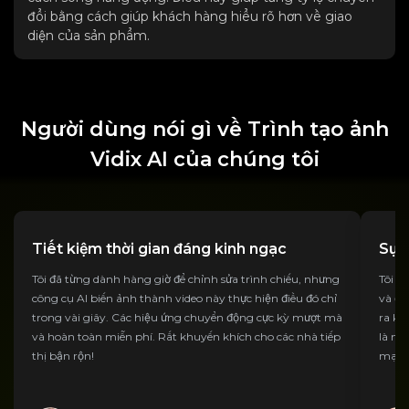
đổi bằng cách giúp khách hàng hiểu rõ hơn về giao
diện của sản phẩm.
Người dùng nói gì về Trình tạo ảnh
Vidix AI của chúng tôi
Tiết kiệm thời gian đáng kinh ngạc
Sự t
Tôi đã từng dành hàng giờ để chỉnh sửa trình chiếu, nhưng
Tôi đ
công cụ AI biến ảnh thành video này thực hiện điều đó chỉ
và đã
trong vài giây. Các hiệu ứng chuyển động cực kỳ mượt mà
ra kế
và hoàn toàn miễn phí. Rất khuyến khích cho các nhà tiếp
là mụ
thị bận rộn!
mạng 