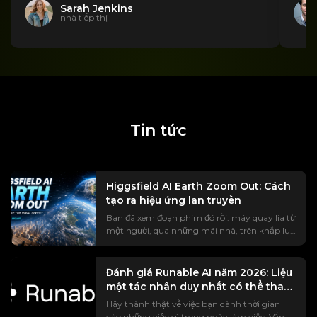
Sarah Jenkins
nhà tiếp thị
Tin tức
Higgsfield AI Earth Zoom Out: Cách
tạo ra hiệu ứng lan truyền
Bạn đã xem đoạn phim đó rồi: máy quay lia từ
một người, qua những mái nhà, trên khắp lục
địa, cho đến tận Trái đất đang lơ lửng trong
không gian. Trào lưu #EarthZoomOut đã thu
hút hơn một tỷ lượt xem, và phần lớn trong
Đánh giá Runable AI năm 2026: Liệu
số đó được tạo ra bằng Trí tuệ nhân tạo
một tác nhân duy nhất có thể thay
Higgsfield. Nhưng nếu bạn thực sự đã thử, có lẽ
thế toàn bộ bộ công cụ của bạn?
Hãy thành thật về việc bạn dành thời gian
bạn sẽ gặp phải những phần mà mọi hướng
vào những việc gì trong ngày làm việc. Vấn