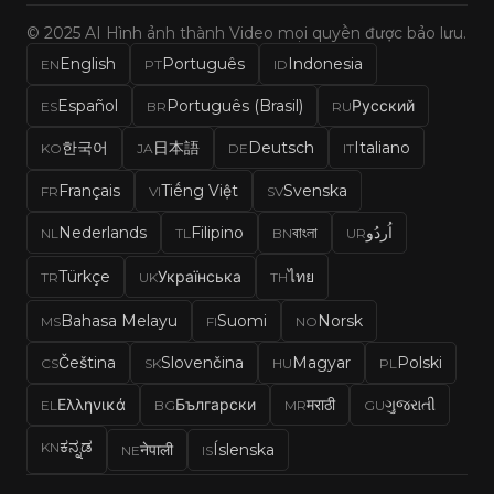
© 2025 AI Hình ảnh thành Video mọi quyền được bảo lưu.
English
Português
Indonesia
EN
PT
ID
Español
Português (Brasil)
Русский
ES
BR
RU
한국어
日本語
Deutsch
Italiano
KO
JA
DE
IT
Français
Tiếng Việt
Svenska
FR
VI
SV
Nederlands
Filipino
বাংলা
اُردُو
NL
TL
BN
UR
Türkçe
Українська
ไทย
TR
UK
TH
Bahasa Melayu
Suomi
Norsk
MS
FI
NO
Čeština
Slovenčina
Magyar
Polski
CS
SK
HU
PL
Ελληνικά
Български
मराठी
ગુજરાતી
EL
BG
MR
GU
ಕನ್ನಡ
KN
नेपाली
Íslenska
NE
IS