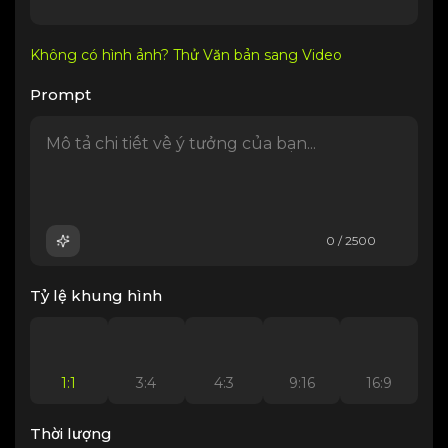
Không có hình ảnh? Thử Văn bản sang Video
Prompt
0 / 2500
Tỷ lệ khung hình
1:1
3:4
4:3
9:16
16:9
Thời lượng