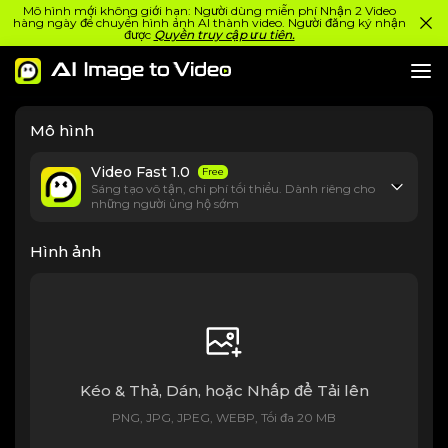
Mô hình mới không giới hạn: Người dùng miễn phí Nhận 2 Video
hàng ngày để chuyển hình ảnh AI thành video. Người đăng ký nhận
được
Quyền truy cập ưu tiên.
Mô hình
Video Fast 1.0
Free
Sáng tạo vô tận, chi phí tối thiểu. Dành riêng cho
những người ủng hộ sớm
Hình ảnh
Kéo & Thả, Dán, hoặc Nhấp để Tải lên
PNG, JPG, JPEG, WEBP, Tối đa 20 MB