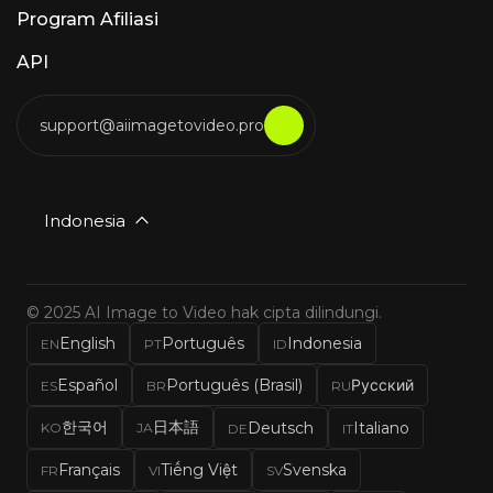
Program Afiliasi
API
support@aiimagetovideo.pro
Indonesia
© 2025 AI Image to Video hak cipta dilindungi.
English
Português
Indonesia
EN
PT
ID
Español
Português (Brasil)
Русский
ES
BR
RU
한국어
日本語
Deutsch
Italiano
KO
JA
DE
IT
Français
Tiếng Việt
Svenska
FR
VI
SV