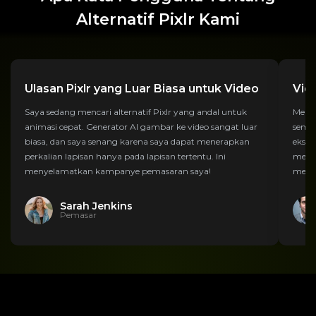
Alternatif Pixlr Kami
Ulasan Pixlr yang Luar Biasa untuk Video
Vid
Saya sedang mencari alternatif Pixlr yang andal untuk
Membu
animasi cepat. Generator AI gambar ke video sangat luar
semud
biasa, dan saya senang karena saya dapat menerapkan
ekspo
perkalian lapisan hanya pada lapisan tertentu. Ini
mere
menyelamatkan kampanye pemasaran saya!
membu
Sarah Jenkins
Pemasar