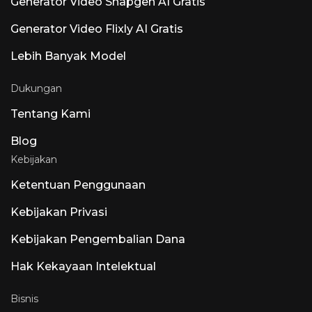
Generator Video Snapgen AI Gratis
Atmos daripada penambahan AI. Produk AI
Terkemuka Lainnya yang Dinamakan Luna:
Generator Video Flixly AI Gratis
Luna AI Voice (Steer Health) — AI Suara
Komunikasi Perawatan Kesehatan yang
Lebih Banyak Model
mengotomatiskan FAQ pasien, penjadwalan,
dan integrasi EHR untuk pengaturan
perawatan kesehatan yang sesuai dengan
Dukungan
HIPAA. Luna AI Voice (Rasen AI) — Model
Suara Ekspresif, Model suara terdepan yang
Tentang Kami
memadukan ucapan, suara, dan musik. Akses
API di rasen.ai. Luna AI — Aplikasi Desktop
Blog
Sumber Terbuka Claude Sumber Terbuka
Kebijakan
Ketentuan Penggunaan
Kebijakan Privasi
Kebijakan Pengembalian Dana
Hak Kekayaan Intelektual
Bisnis