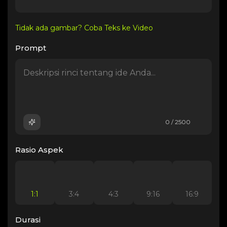
Tidak ada gambar? Coba Teks ke Video
Prompt
0 / 2500
Rasio Aspek
1:1
3:4
4:3
9:16
16:9
Durasi